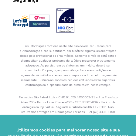
Segurança
As informações contidas neste site não devem ser usadas para
automedicação e não substituem, em hipótese alguma, as orientações
dadas pelo profissional da área médica. Somente o médico está apto a
diagnosticar qualquer problema de saúde e prescrever o tratamento
adequado. Ao persistirem os sintomas, um médico deverá ser
consultado. Os preços, as promoções, o frete e as condições de
pagamento são válidos apenas para compras via Internet. Imagens são
meramente ilustrativas. Todos os pedidos efetuados estão sujeitos à
confirmação da disponibilidade de produto em nosso estoque.
Farmácias São Rafael Ltda - CNPJ 01.659.445/0002-21 – Rua Francisco
Alves 203e Bairro: Lider Chapecó/SC - CEP: 89805-096 - Horário de
entregas da loja virtual: Segunda á Sábado das 8h às 20:30h. Não
realizamos entregas em Domingos e Feriados. - Tel (49) 3331-1100
Autorização de Funcionamento da Empresa (AFE) nº 0.52644-5 -
Alvará Sanitário: 28742 val. 04/2024 - Farmacêutico Responsável:
Rogerson Zanandréa– CRF/SC 5864.
Utilizamos cookies para melhorar nosso site e sua