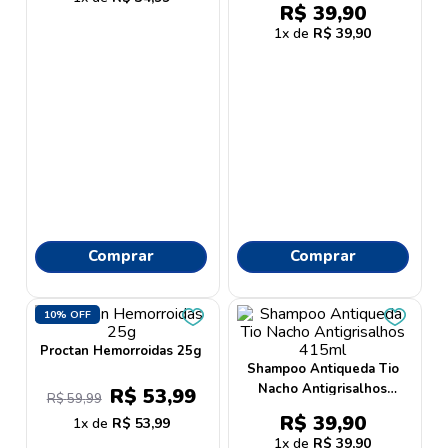
9
º
proge
R$
39
,
90
1
R$
39
,
90
10
º
protetor solar
Comprar
Comprar
10%
OFF
Proctan Hemorroidas 25g
Shampoo Antiqueda Tio
Nacho Antigrisalhos
R$
53
,
99
R$
59
,
99
415ml
R$
39
,
90
1
R$
53
,
99
1
R$
39
,
90