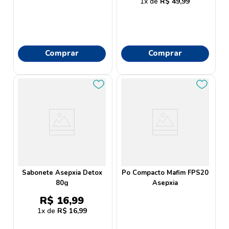
1
R$
49
,
99
Comprar
Comprar
Sabonete Asepxia Detox
Po Compacto Mafim FPS20
80g
Asepxia
R$
16
,
99
1
R$
16
,
99