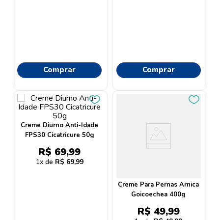
Comprar
Comprar
Creme Diurno Anti-Idade
FPS30 Cicatricure 50g
R$
69
,
99
1
R$
69
,
99
Creme Para Pernas Arnica
Goicoechea 400g
R$
49
,
99