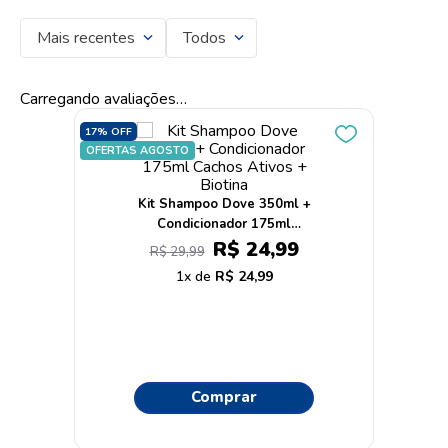
Mais recentes
Todos
Carregando avaliações…
17%
OFF
OFERTAS AGOSTO
Kit Shampoo Dove 350ml +
Condicionador 175ml
Cachos Ativos + Biotina
R$
24
,
99
R$
29
,
99
1
R$
24
,
99
Comprar