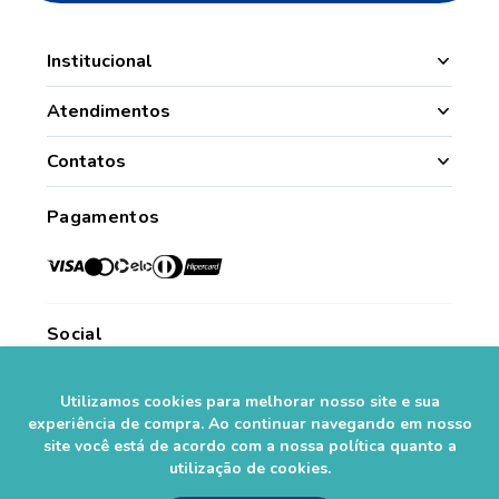
Institucional
Manipulação
Atendimentos
Quem Somos
Nossas Lojas
Contatos
Segurança
Minha Conta
(49) 3331.1100
Convênios
Pagamentos
Histórico de Pedidos
Para todo o Brasil (whatsapp)
Credenciadas
sac@farmasaorafaelcom.br
Lista de Desejos
Crediário Web
Trabalhe Conosco
Das 08h às 17h45
Formas de Pagamento
Fale Conosco
de segunda a sexta-feira.*
Social
Política de Troca e Devolução
*Exceto feriados
Fale com o Farmacêutico
Seja um Franqueado
Utilizamos cookies para melhorar nosso site e sua
experiência de compra. Ao continuar navegando em nosso
Perguntas Frequentes
Segurança
site você está de acordo com a nossa política quanto a
utilização de cookies.