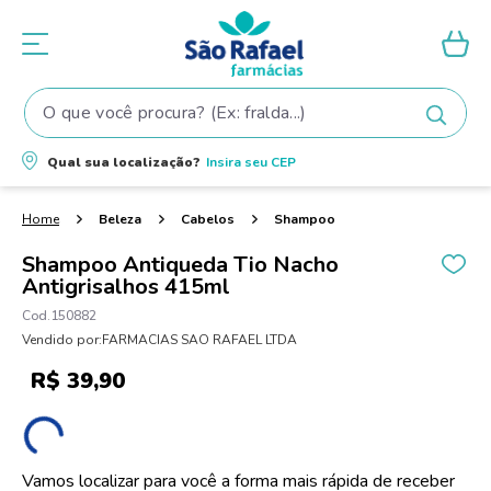
O que você procura? (Ex: fralda...)
Termos mais buscados
Qual sua localização?
Insira seu
CEP
1
º
fralda
2
º
shampoo
Beleza
Cabelos
Shampoo
3
º
teste gravidez
Shampoo Antiqueda Tio Nacho
Antigrisalhos 415ml
4
º
fralda pampers
150882
5
º
tintura cabelo
Vendido por:
FARMACIAS SAO RAFAEL LTDA
6
º
elseve
R$
39
,
90
7
º
proge
8
º
dove
9
º
lenço umedecido
Vamos localizar para você a forma mais rápida de receber