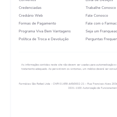
Credenciadas
Trabalhe Conosco
Crediário Web
Fale Conosco
Formas de Pagamento
Fale com o Farmac
Programa Viva Bem Vantagens
Seja um Franquea
Política de Troca e Devolução
Perguntas Freque
As informações contidas neste site não devem ser usadas para automedicação e 
tratamento adequado. Ao persistirem os sintomas, um médico deverá ser consult
Farmácias São Rafael Ltda - CNPJ 01.659.445/0002-21 – Rua Francisco Alves 203e 
3331-1100 Autorização de Funcionamento