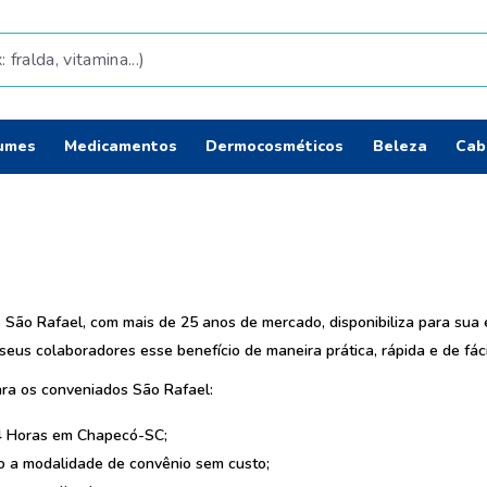
da, vitamina...)
Termos mais b
umes
Medicamentos
Dermocosméticos
Beleza
Cab
fralda
1
º
shampoo
2
º
fralda pamper
3
º
teste gravidez
4
º
oleo
5
º
 São Rafael, com mais de 25 anos de mercado, disponibiliza para sua
tintura cabelo
6
º
seus colaboradores esse benefício de maneira prática, rápida e de fác
elseve
7
º
ara os conveniados São Rafael:
dove
8
º
4 Horas em Chapecó-SC;
proge
 a modalidade de convênio sem custo;
9
º