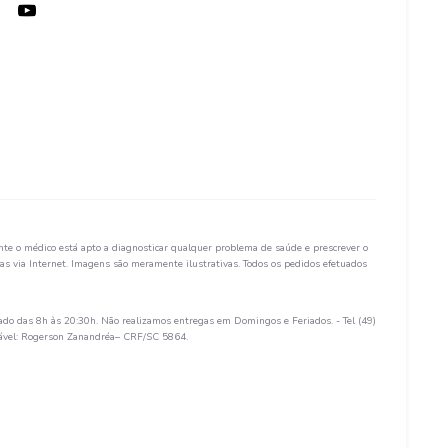
te o médico está apto a diagnosticar qualquer problema de saúde e prescrever o
s via Internet. Imagens são meramente ilustrativas. Todos os pedidos efetuados
ado das 8h às 20:30h. Não realizamos entregas em Domingos e Feriados. - Tel (49)
sável: Rogerson Zanandréa– CRF/SC 5864.