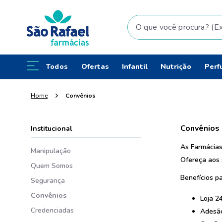
O que você procura? (Ex: fral
Todos
Ofertas
Infantil
Nutrição
Perf
Home
Convênios
Convênios
Institucional
As Farmácias
Manipulação
Ofereça aos 
Quem Somos
Benefícios p
Segurança
Convênios
Loja 2
Credenciadas
Adesão