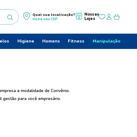
Nossas
Qual sua localização?
Lojas
Insira seu
CEP
uscados
elos
Higiene
Homens
Fitness
Manipulação
s
 empresa a modalidade de Convênio.
il gestão para você empresário.