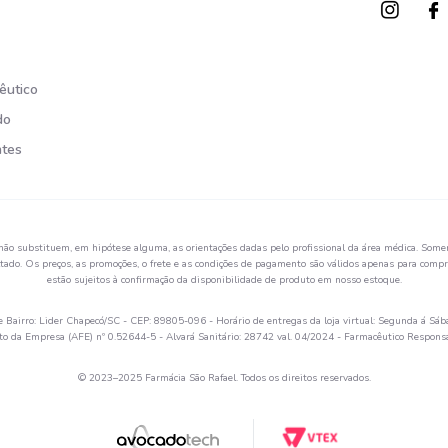
êutico
do
ntes
não substituem, em hipótese alguma, as orientações dadas pelo profissional da área médica. Somen
ado. Os preços, as promoções, o frete e as condições de pagamento são válidos apenas para compra
estão sujeitos à confirmação da disponibilidade de produto em nosso estoque.
Bairro: Lider Chapecó/SC - CEP: 89805-096 - Horário de entregas da loja virtual: Segunda á Sáb
 da Empresa (AFE) nº 0.52644-5 - Alvará Sanitário: 28742 val. 04/2024 - Farmacêutico Respon
© 2023–2025 Farmácia São Rafael. Todos os direitos reservados.