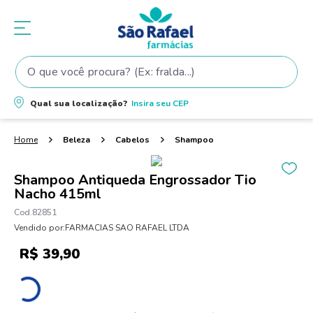
O que você procura? (Ex: fralda...)
Termos mais buscados
Qual sua localização?
Insira seu
CEP
1
º
fralda
2
º
shampoo
Beleza
Cabelos
Shampoo
3
º
teste gravidez
Shampoo Antiqueda Engrossador Tio
4
º
lenço umedecido
Nacho 415ml
5
º
tintura cabelo
82851
Vendido por:
FARMACIAS SAO RAFAEL LTDA
6
º
elseve
R$
39
,
90
7
º
fralda pampers
8
º
proge
9
º
esmalte