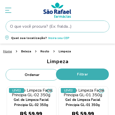
O que você procura? (Ex: fralda...)
Termos mais buscados
Qual sua localização?
Insira seu
CEP
1
º
fralda
Beleza
Rosto
Limpeza
2
º
shampoo
Limpeza
3
º
teste gravidez
4
º
fralda pampers
Filtrar
5
º
tintura cabelo
6
º
elseve
LEVE2
LEVE2
7
º
dove
Gel de Limpeza Facial
Gel de Limpeza Facial
Principia GL-02 350g
Principia GL-01 350g
8
º
proge
R$
59
,
99
R$
59
,
99