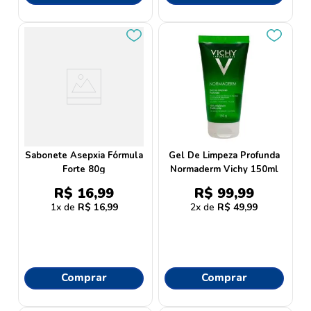
Sabonete Asepxia Fórmula
Gel De Limpeza Profunda
Forte 80g
Normaderm Vichy 150ml
R$
16
,
99
R$
99
,
99
1
R$
16
,
99
2
R$
49
,
99
Comprar
Comprar