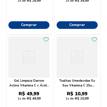
1
R$
16
,
99
1
R$
34
,
99
Comprar
Comprar
Gel Limpeza Darrow
Toalhas Umedecidas Eu
Actine Vitamina C + Ácido
Sou Vitamina C 25u
Salicílico 140g
Parentex
R$
49
,
99
R$
10
,
99
1
R$
49
,
99
1
R$
10
,
99