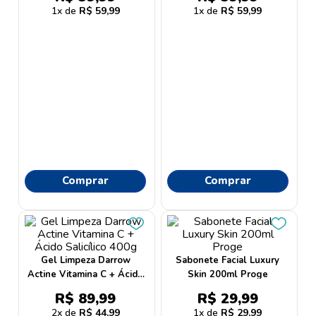
9
º
lenço umedecido
1
R$
59
,
99
1
R$
59
,
99
10
º
oleo
Comprar
Comprar
Gel Limpeza Darrow
Sabonete Facial Luxury
Actine Vitamina C + Ácido
Skin 200ml Proge
Salicílico 400g
R$
89
,
99
R$
29
,
99
2
R$
44
,
99
1
R$
29
,
99