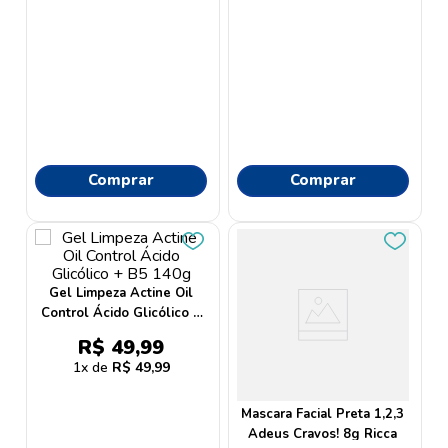
Comprar
Comprar
Gel Limpeza Actine Oil
Control Ácido Glicólico +
B5 140g
R$
49
,
99
1
R$
49
,
99
Mascara Facial Preta 1,2,3
Adeus Cravos! 8g Ricca