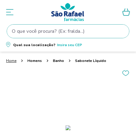
O que você procura? (Ex: fralda...)
Termos mais buscados
Qual sua localização?
Insira seu
CEP
1
º
fralda
2
º
shampoo
Homens
Banho
Sabonete Líquido
3
º
teste gravidez
4
º
lenço umedecido
5
º
tintura cabelo
6
º
elseve
7
º
fralda pampers
8
º
proge
9
º
esmalte