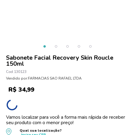
10
º
dove
Sabonete Facial Recovery Skin Roucle
150ml
130123
Vendido por:
FARMACIAS SAO RAFAEL LTDA
R$
34
,
99
Vamos localizar para você a forma mais rápida de receber
seu produto com o menor preço!
Qual sua localização?
Insira seu
CEP