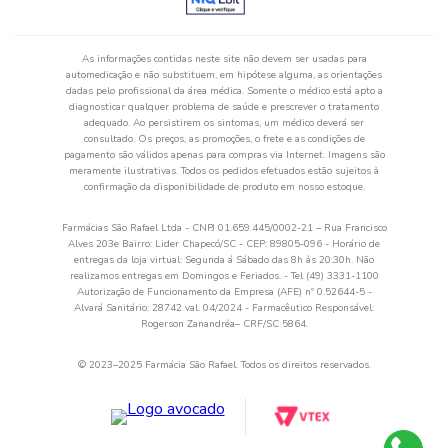
As informações contidas neste site não devem ser usadas para
automedicação e não substituem, em hipótese alguma, as orientações
dadas pelo profissional da área médica. Somente o médico está apto a
diagnosticar qualquer problema de saúde e prescrever o tratamento
adequado. Ao persistirem os sintomas, um médico deverá ser
consultado. Os preços, as promoções, o frete e as condições de
pagamento são válidos apenas para compras via Internet. Imagens são
meramente ilustrativas. Todos os pedidos efetuados estão sujeitos à
confirmação da disponibilidade de produto em nosso estoque.
Farmácias São Rafael Ltda - CNPJ 01.659.445/0002-21 – Rua Francisco
Alves 203e Bairro: Lider Chapecó/SC - CEP: 89805-096 - Horário de
entregas da loja virtual: Segunda á Sábado das 8h às 20:30h. Não
realizamos entregas em Domingos e Feriados. - Tel (49) 3331-1100
Autorização de Funcionamento da Empresa (AFE) nº 0.52644-5 -
Alvará Sanitário: 28742 val. 04/2024 - Farmacêutico Responsável:
Rogerson Zanandréa– CRF/SC 5864.
© 2023–2025 Farmácia São Rafael. Todos os direitos reservados.