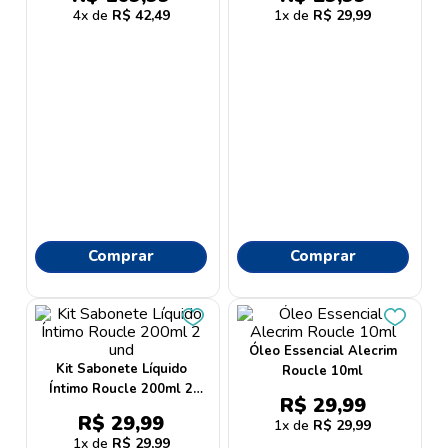
9
º
proge
4
R$
42
,
49
1
R$
29
,
99
10
º
protetor solar
Comprar
Comprar
Óleo Essencial Alecrim
Kit Sabonete Líquido
Roucle 10ml
Íntimo Roucle 200ml 2
R$
29
,
99
und
R$
29
,
99
1
R$
29
,
99
1
R$
29
,
99