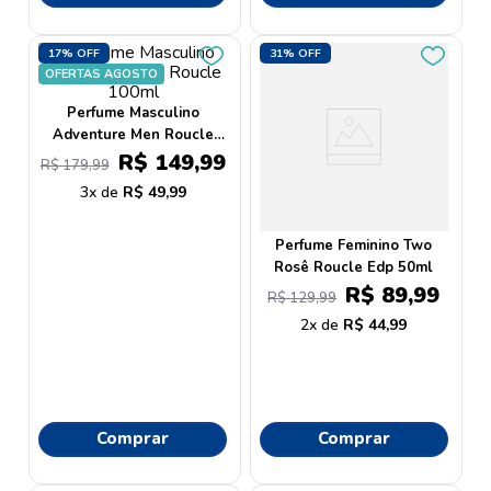
17%
OFF
31%
OFF
OFERTAS AGOSTO
Perfume Masculino
Adventure Men Roucle
100ml
R$
149
,
99
R$
179
,
99
3
R$
49
,
99
Perfume Feminino Two
Rosê Roucle Edp 50ml
R$
89
,
99
R$
129
,
99
2
R$
44
,
99
Comprar
Comprar