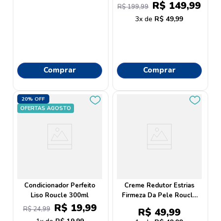
R$
149
,
99
R$
199
,
99
3
R$
49
,
99
Comprar
Comprar
20%
OFF
OFERTAS AGOSTO
Condicionador Perfeito
Creme Redutor Estrias
Liso Roucle 300ml
Firmeza Da Pele Roucle
200 Ml
R$
19
,
99
R$
24
,
99
R$
49
,
99