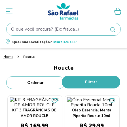
O que você procura? (Ex: fralda...)
Termos mais buscados
Qual sua localização?
Insira seu
CEP
1
º
fralda
Roucle
2
º
shampoo
Roucle
3
º
fralda pampers
4
º
elseve
Filtrar
5
º
tintura cabelo
6
º
teste gravidez
7
º
oleo
KIT 3 FRAGRÂNCIAS DE
Óleo Essencial Menta
AMOR ROUCLE
Piperita Roucle 10ml
8
º
dove
R$
169
,
99
R$
29
,
99