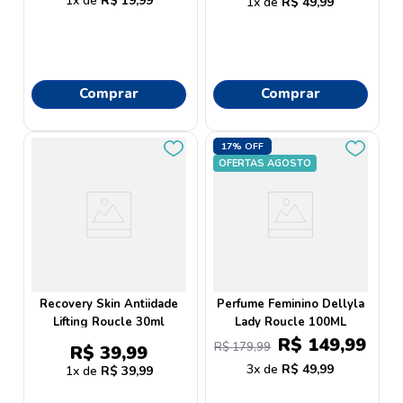
1
R$
19
,
99
1
R$
49
,
99
Comprar
Comprar
17%
OFF
OFERTAS AGOSTO
Recovery Skin Antiidade
Perfume Feminino Dellyla
Lifting Roucle 30ml
Lady Roucle 100ML
R$
149
,
99
R$
179
,
99
R$
39
,
99
3
R$
49
,
99
1
R$
39
,
99