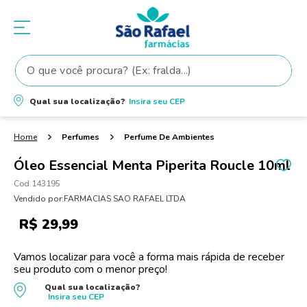
O que você procura? (Ex: fralda...)
Termos mais buscados
Qual sua localização?
Insira seu
CEP
1
º
fralda
2
º
shampoo
Perfumes
Perfume De Ambientes
3
º
teste gravidez
Óleo Essencial Menta Piperita Roucle 10ml
4
º
lenço umedecido
143195
Vendido por:
FARMACIAS SAO RAFAEL LTDA
5
º
tintura cabelo
R$
29
,
99
6
º
elseve
7
º
fralda pampers
Vamos localizar para você a forma mais rápida de receber
seu produto com o menor preço!
8
º
proge
Qual sua localização?
Insira seu
CEP
9
º
dove