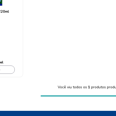
dove
10
º
220ml
el
e
Você viu todos os
1
produtos