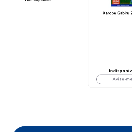
Xarope Gabiru 
Indisponív
Avise-m