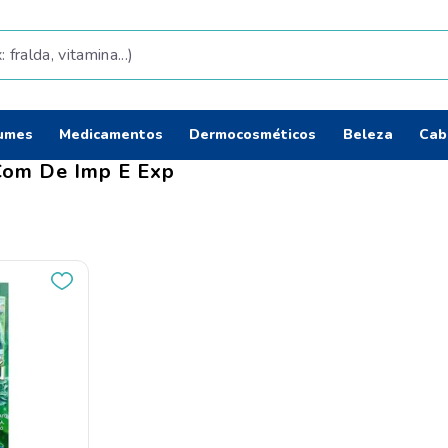
da, vitamina...)
Termos mais b
umes
Medicamentos
Dermocosméticos
Beleza
Cab
fralda
1
º
Com De Imp E Exp
shampoo
2
º
teste gravidez
3
º
lenço umedec
4
º
tintura cabelo
5
º
elseve
6
º
fralda pamper
7
º
proge
8
º
esmalte
9
º