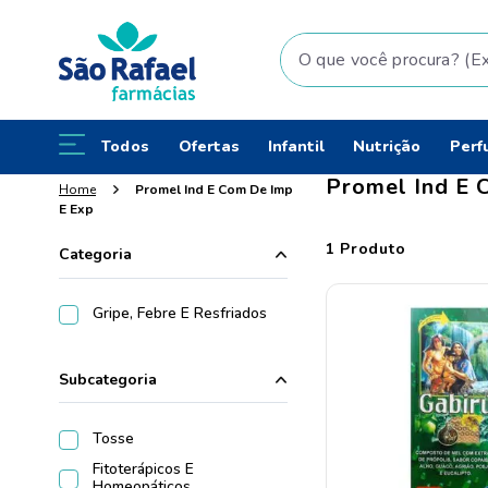
O que você procura? (Ex: fral
Todos
Ofertas
Infantil
Nutrição
Perf
Promel Ind E 
Promel Ind E Com De Imp
E Exp
1
Produto
Categoria
Gripe, Febre E Resfriados
Subcategoria
Tosse
Fitoterápicos E
Homeopáticos