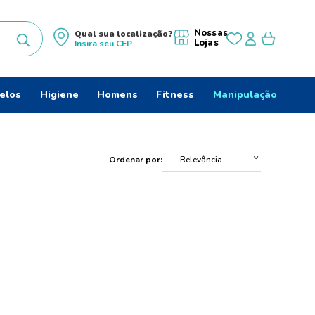
Nossas
Qual sua localização?
Lojas
Insira seu
CEP
uscados
elos
Higiene
Homens
Fitness
Manipulação
Ordenar por
Relevância
ido
s