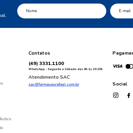
il.
Contatos
Pagame
(49) 3331.1100
WhatsApp - Segunda a Sábado das 8h às 20:30h
Atendimento SAC
os
Social
sac@farmasaorafael.com.br
êutico
do