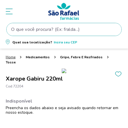
O que você procura? (Ex: fralda...)
Termos mais buscados
Qual sua localização?
Insira seu
CEP
1
º
fralda
2
º
shampoo
Medicamentos
Gripe, Febre E Resfriados
Tosse
3
º
fralda pampers
4
º
teste gravidez
Xarope Gabiru 220ml
5
º
oleo
72204
6
º
tintura cabelo
7
º
dove
8
º
elseve
9
º
proge