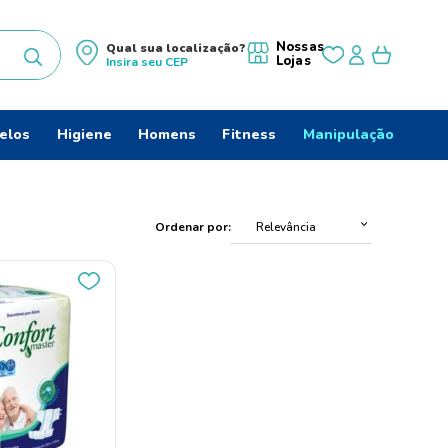
Nossas
Qual sua localização?
Lojas
Insira seu
CEP
uscados
elos
Higiene
Homens
Fitness
Manipulação
s
Ordenar por
Relevância