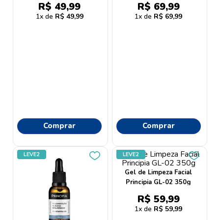
9
º
esmalte
R$
49
,
99
R$
69
,
99
1
R$
49
,
99
1
R$
69
,
99
10
º
dove
Comprar
Comprar
LEVE2
LEVE2
Gel de Limpeza Facial
Principia GL-02 350g
R$
59
,
99
1
R$
59
,
99