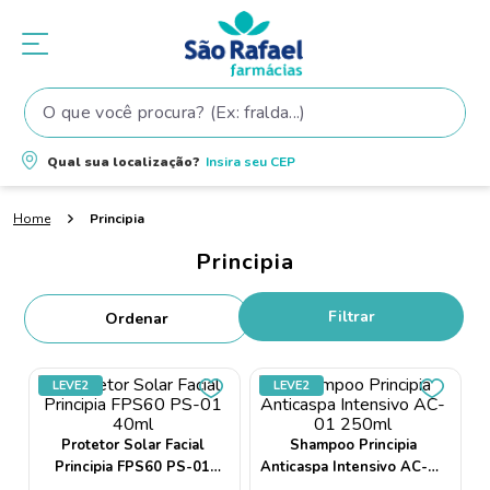
O que você procura? (Ex: fralda...)
Termos mais buscados
Qual sua localização?
Insira seu
CEP
1
º
fralda
Principia
2
º
shampoo
Principia
3
º
teste gravidez
4
º
lenço umedecido
Filtrar
5
º
tintura cabelo
6
º
elseve
LEVE2
LEVE2
7
º
fralda pampers
Protetor Solar Facial
Shampoo Principia
8
º
proge
Principia FPS60 PS-01
Anticaspa Intensivo AC-01
40ml
250ml