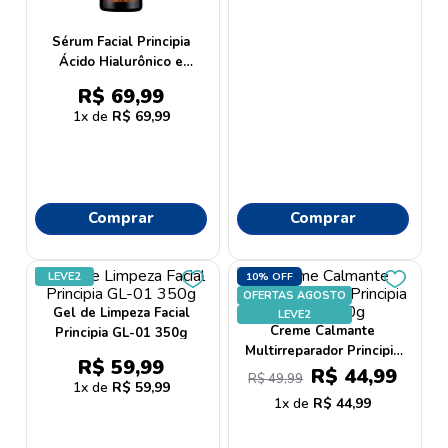
Sérum Facial Principia
Ácido Hialurônico e
Vitamina B5 AH-02 30ml
R$
69
,
99
1
R$
69
,
99
Comprar
Comprar
LEVE2
10%
OFF
OFERTAS AGOSTO
Gel de Limpeza Facial
LEVE2
Creme Calmante
Principia GL-01 350g
Multirreparador Principia
R$
59
,
99
CM-01 40g
R$
44
,
99
R$
49
,
99
1
R$
59
,
99
1
R$
44
,
99