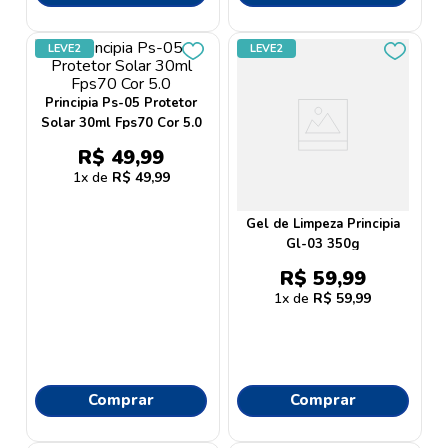
LEVE2
LEVE2
Principia Ps-05 Protetor
Solar 30ml Fps70 Cor 5.0
R$
49
,
99
1
R$
49
,
99
Gel de Limpeza Principia
Gl-03 350g
R$
59
,
99
1
R$
59
,
99
Comprar
Comprar