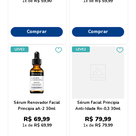
1
R$
59
,
90
1
R$
59
,
99
Comprar
Comprar
LEVE2
LEVE2
Sérum Renovador Facial
Sérum Facial Principia
Principia aA-2 30ml
Anti-Idade Rn-0,3 30ml
R$
69
,
99
R$
79
,
99
1
R$
69
,
99
1
R$
79
,
99