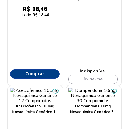
9
º
lenço umedecido
Genérico 4 Comprimidos
Genérico 10 Comprimidos
R$
18
,
46
10
º
oleo
1
R$
18
,
46
Indisponível
Comprar
Avise-me
Aceclofenaco 100mg
Domperidona 10mg
Novaquímica Genérico 12
Novaquimica Genérico 30
Comprimidos
Comprimidos