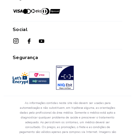
Histórico de Pedidos
Credenciadas
sac@farmasaorafaelcom.br
Lista de Desejos
Crediário Web
Trabalhe Conosco
Das 08h às 17h45
Formas de Pagamento
Fale Conosco
de segunda a sexta-feira.*
Social
Política de Troca e Devolução
*Exceto feriados
Fale com o Farmacêutico
Seja um Franqueado
Perguntas Frequentes
Segurança
As informações contidas neste site não devem ser usadas para
automedicação e não substituem, em hipótese alguma, as orientações
dadas pelo profissional da área médica. Somente o médico está apto a
diagnosticar qualquer problema de saúde e prescrever o tratamento
adequado. Ao persistirem os sintomas, um médico deverá ser
consultado. Os preços, as promoções, o frete e as condições de
pagamento são válidos apenas para compras via Internet. Imagens são