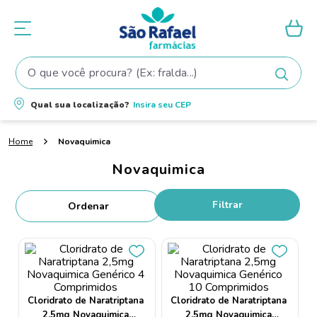
O que você procura? (Ex: fralda...)
Termos mais buscados
Qual sua localização?
Insira seu
CEP
1
º
fralda
Novaquimica
2
º
shampoo
Novaquimica
3
º
teste gravidez
4
º
fralda pampers
Filtrar
5
º
tintura cabelo
6
º
elseve
7
º
dove
8
º
proge
Cloridrato de Naratriptana
Cloridrato de Naratriptana
2,5mg Novaquimica
2,5mg Novaquimica