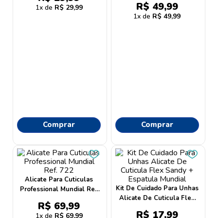
9
º
proge
R$
49
,
99
1
R$
29
,
99
1
R$
49
,
99
10
º
protetor solar
Comprar
Comprar
Alicate Para Cuticulas
Kit De Cuidado Para Unhas
Professional Mundial Ref.
Alicate De Cuticula Flex
722
R$
69
,
99
Sandy + Espatula Mundial
R$
17
,
99
1
R$
69
,
99