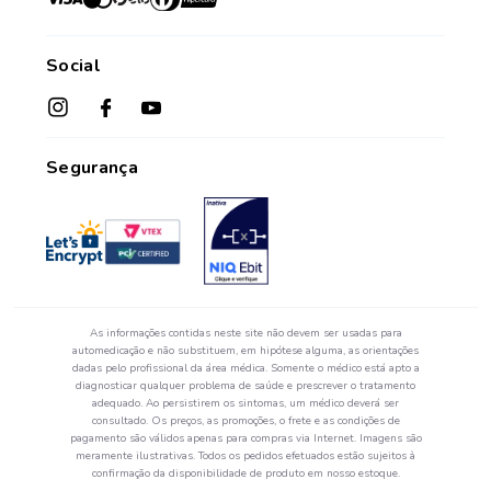
Crediário Web
Trabalhe Conosco
Das 08h às 17h45
Formas de Pagamento
Fale Conosco
de segunda a sexta-feira.*
Social
Política de Troca e Devolução
*Exceto feriados
Fale com o Farmacêutico
Seja um Franqueado
Perguntas Frequentes
Segurança
As informações contidas neste site não devem ser usadas para
automedicação e não substituem, em hipótese alguma, as orientações
dadas pelo profissional da área médica. Somente o médico está apto a
diagnosticar qualquer problema de saúde e prescrever o tratamento
adequado. Ao persistirem os sintomas, um médico deverá ser
consultado. Os preços, as promoções, o frete e as condições de
pagamento são válidos apenas para compras via Internet. Imagens são
meramente ilustrativas. Todos os pedidos efetuados estão sujeitos à
confirmação da disponibilidade de produto em nosso estoque.