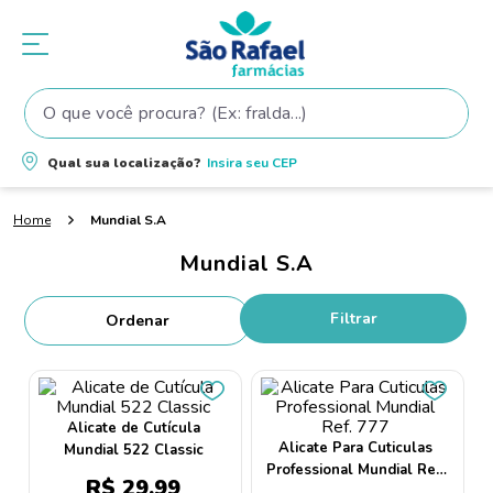
O que você procura? (Ex: fralda...)
Termos mais buscados
Qual sua localização?
Insira seu
CEP
1
º
fralda
Mundial S.A
2
º
shampoo
Mundial S.A
3
º
fralda pampers
4
º
teste gravidez
Filtrar
5
º
oleo
6
º
tintura cabelo
7
º
dove
Alicate de Cutícula
Alicate Para Cuticulas
Mundial 522 Classic
8
º
elseve
Professional Mundial Ref.
R$
29
,
99
777