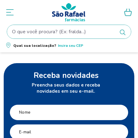
O que você procura? (Ex: fralda...)
Termos mais buscados
Qual sua localização?
Insira seu
CEP
1
º
fralda
2
º
shampoo
Receba novidades
3
º
fralda pampers
Preencha seus dados e receba
4
º
elseve
novidades em seu e-mail.
5
º
tintura cabelo
6
º
teste gravidez
7
º
oleo
8
º
dove