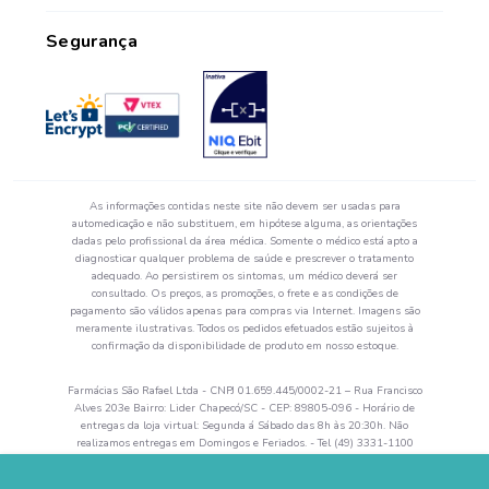
Perguntas Frequentes
Segurança
As informações contidas neste site não devem ser usadas para
automedicação e não substituem, em hipótese alguma, as orientações
dadas pelo profissional da área médica. Somente o médico está apto a
diagnosticar qualquer problema de saúde e prescrever o tratamento
adequado. Ao persistirem os sintomas, um médico deverá ser
consultado. Os preços, as promoções, o frete e as condições de
pagamento são válidos apenas para compras via Internet. Imagens são
meramente ilustrativas. Todos os pedidos efetuados estão sujeitos à
confirmação da disponibilidade de produto em nosso estoque.
Farmácias São Rafael Ltda - CNPJ 01.659.445/0002-21 – Rua Francisco
Alves 203e Bairro: Lider Chapecó/SC - CEP: 89805-096 - Horário de
entregas da loja virtual: Segunda á Sábado das 8h às 20:30h. Não
realizamos entregas em Domingos e Feriados. - Tel (49) 3331-1100
Autorização de Funcionamento da Empresa (AFE) nº 0.52644-5 -
Alvará Sanitário: 28742 val. 04/2024 - Farmacêutico Responsável: