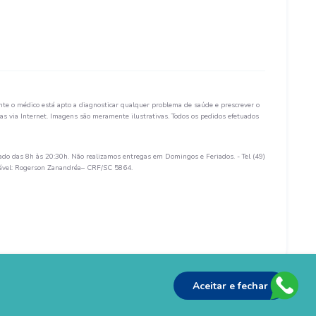
te o médico está apto a diagnosticar qualquer problema de saúde e prescrever o
s via Internet. Imagens são meramente ilustrativas. Todos os pedidos efetuados
ado das 8h às 20:30h. Não realizamos entregas em Domingos e Feriados. - Tel (49)
sável: Rogerson Zanandréa– CRF/SC 5864.
Aceitar e fechar