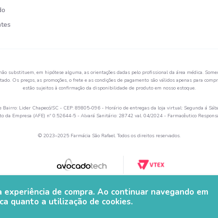
do
ntes
não substituem, em hipótese alguma, as orientações dadas pelo profissional da área médica. Somen
ado. Os preços, as promoções, o frete e as condições de pagamento são válidos apenas para compra
estão sujeitos à confirmação da disponibilidade de produto em nosso estoque.
Bairro: Lider Chapecó/SC - CEP: 89805-096 - Horário de entregas da loja virtual: Segunda á Sáb
 da Empresa (AFE) nº 0.52644-5 - Alvará Sanitário: 28742 val. 04/2024 - Farmacêutico Respon
© 2023–2025 Farmácia São Rafael. Todos os direitos reservados.
ua experiência de compra. Ao continuar navegando em
ca quanto a utilização de cookies.