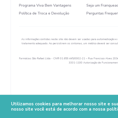
Programa Viva Bem Vantagens
Seja um Franquea
Política de Troca e Devolução
Perguntas Freque
As informações contidas neste site não devem ser usadas para automedicação e 
tratamento adequado. Ao persistirem os sintomas, um médico deverá ser consult
Farmácias São Rafael Ltda - CNPJ 01.659.445/0002-21 – Rua Francisco Alves 203e 
3331-1100 Autorização de Funcionamento
Utilizamos cookies para melhorar nosso site e s
nosso site você está de acordo com a nossa políti