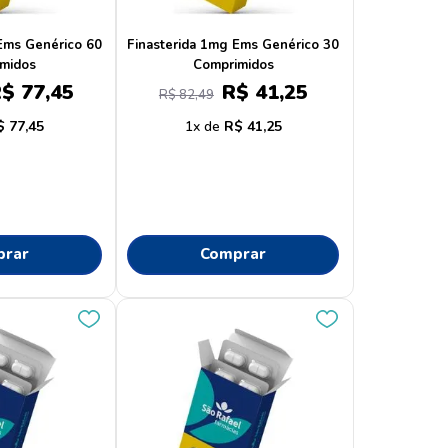
Ems Genérico 60
Finasterida 1mg Ems Genérico 30
midos
Comprimidos
R$
77
,
45
R$
41
,
25
R$
82
,
49
$
77
,
45
1
R$
41
,
25
prar
Comprar