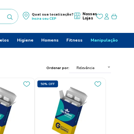
Nossas
Qual sua localização?
Lojas
Insira seu
CEP
uscados
elos
Higiene
Homens
Fitness
Manipulação
s
Ordenar por
Relevância
50%
OFF