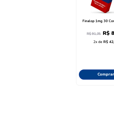
Finalop 1mg 30 Co
R$
R$
91
,
35
2
R$
42
Compra