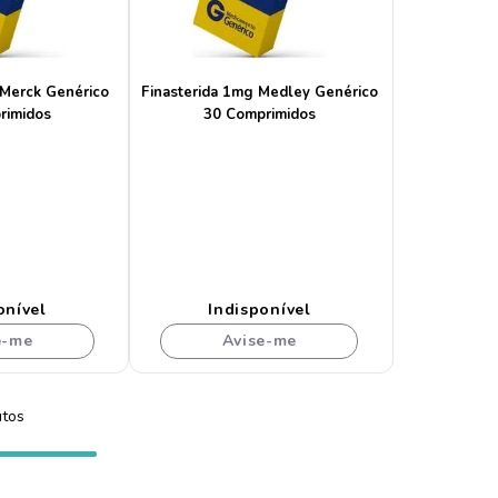
 Merck Genérico
Finasterida 1mg Medley Genérico
rimidos
30 Comprimidos
onível
Indisponível
e-me
Avise-me