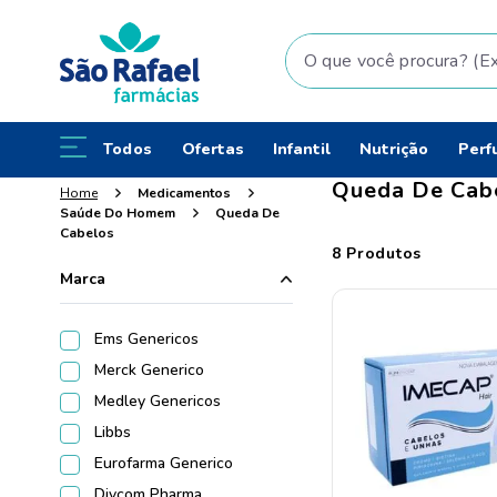
O que você procura? (Ex: fral
Todos
Ofertas
Infantil
Nutrição
Perf
Queda De Cab
Medicamentos
Saúde Do Homem
Queda De
Cabelos
8
Produtos
Marca
Ems Genericos
Merck Generico
Medley Genericos
Libbs
Eurofarma Generico
Divcom Pharma