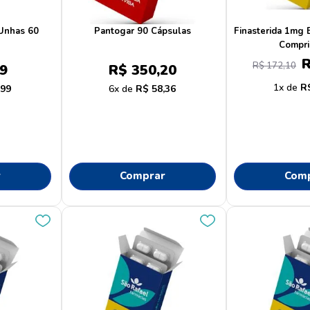
protetor solar
10
º
nhas 60
Pantogar 90 Cápsulas
Finasterida 1mg 
Compri
R$
172
,
10
9
R$
350
,
20
1
R
,
99
6
R$
58
,
36
r
Comprar
Com