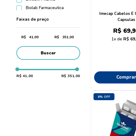
Biolab Farmaceutica
Imecap Cabelos E U
Faixas de preço
Capsulas
R$
69
,
9
R$
R$
1
R$
69
Buscar
R$ 41,00
R$ 351,00
Compra
8%
OFF