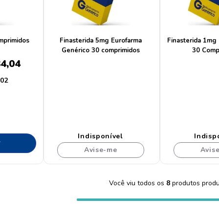
mprimidos
Finasterida 5mg Eurofarma
Finasterida 1mg
Genérico 30 comprimidos
30 Comp
84
,
04
,
02
Indisponível
Indisp
r
Avise-me
Avis
Você viu todos os
8
produtos