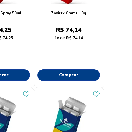
Spray 50ml
Zovirax Creme 10g
4
,
25
R$
74
,
14
$
74
,
25
1
R$
74
,
14
prar
Comprar