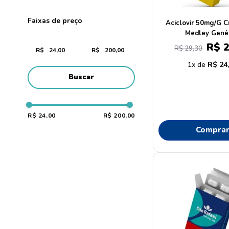
Faixas de preço
Aciclovir 50mg/G 
Medley Gené
R$
R$
29
,
30
R$
R$
1
R$
24
Buscar
R$ 24,00
R$ 200,00
Compra