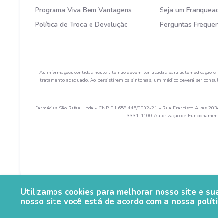
Programa Viva Bem Vantagens
Seja um Franquea
Política de Troca e Devolução
Perguntas Freque
As informações contidas neste site não devem ser usadas para automedicação e 
tratamento adequado. Ao persistirem os sintomas, um médico deverá ser consult
Farmácias São Rafael Ltda - CNPJ 01.659.445/0002-21 – Rua Francisco Alves 203e 
3331-1100 Autorização de Funcionamento
Utilizamos cookies para melhorar nosso site e s
nosso site você está de acordo com a nossa políti