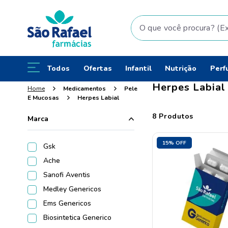
O que você procura? (Ex: fral
Todos
Ofertas
Infantil
Nutrição
Perf
Herpes Labial
Medicamentos
Pele
E Mucosas
Herpes Labial
8
Produtos
Marca
15%
OFF
Gsk
Ache
Sanofi Aventis
Medley Genericos
Ems Genericos
Biosintetica Generico