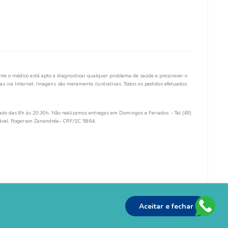
te o médico está apto a diagnosticar qualquer problema de saúde e prescrever o
s via Internet. Imagens são meramente ilustrativas. Todos os pedidos efetuados
ado das 8h às 20:30h. Não realizamos entregas em Domingos e Feriados. - Tel (49)
sável: Rogerson Zanandréa– CRF/SC 5864.
Aceitar e fechar