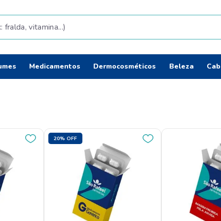
da, vitamina...)
Termos mais b
umes
Medicamentos
Dermocosméticos
Beleza
Cab
fralda
1
º
shampoo
2
º
teste gravidez
3
º
lenço umedec
4
º
20%
OFF
tintura cabelo
5
º
elseve
6
º
fralda pamper
7
º
proge
8
º
esmalte
9
º