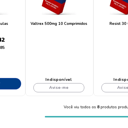
sulas
Valtrex 500mg 10 Comprimidos
Resist 30
42
,
85
Indisponível
Indisp
r
Avise-me
Avis
Você viu todos os
8
produtos