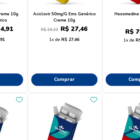
dove
10
º
Creme 10g
Aciclovir 50mg/G Ems Genérico
Hexomedine 
rico
Creme 10g
24
,
91
R$
27
,
46
R$
34
,
33
R$
7
,
91
1
R$
27
,
46
1
R
r
Comprar
Com