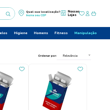
Nossas
Qual sua localização?
Lojas
Insira seu
CEP
uscados
elos
Higiene
Homens
Fitness
Manipulação
Ordenar por
Relevância
ido
s