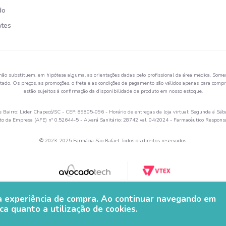
do
ntes
não substituem, em hipótese alguma, as orientações dadas pelo profissional da área médica. Somen
ado. Os preços, as promoções, o frete e as condições de pagamento são válidos apenas para compra
estão sujeitos à confirmação da disponibilidade de produto em nosso estoque.
Bairro: Lider Chapecó/SC - CEP: 89805-096 - Horário de entregas da loja virtual: Segunda á Sáb
 da Empresa (AFE) nº 0.52644-5 - Alvará Sanitário: 28742 val. 04/2024 - Farmacêutico Respon
© 2023–2025 Farmácia São Rafael. Todos os direitos reservados.
ua experiência de compra. Ao continuar navegando em
ca quanto a utilização de cookies.