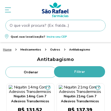
O que você procura? (Ex: fralda...)
Termos mais buscados
Qual sua localização?
Insira seu
CEP
1
º
fralda
Medicamentos
Outros
Antitabagismo
2
º
shampoo
Antitabagismo
3
º
fralda pampers
4
º
teste gravidez
Filtrar
5
º
oleo
6
º
tintura cabelo
7
º
dove
Niquitin 14mg Com 7
Niquitin 21mg Com 7
Adesivos Transdermicos
Adesivos Transdermicos
8
º
elseve
R$
131
,
52
R$
137
,
39