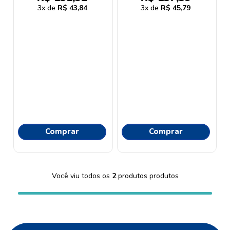
9
º
proge
3
R$
43
,
84
3
R$
45
,
79
10
º
protetor solar
Comprar
Comprar
Você viu todos os
2
produtos