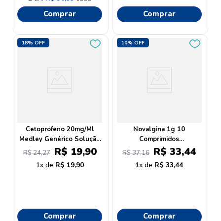
Comprar
Comprar
18%
OFF
10%
OFF
Cetoprofeno 20mg/Ml
Novalgina 1g 10
Medley Genérico Solução
Comprimidos
Oral Gotas 20ml
Efervescentes
R$
19
,
90
R$
33
,
44
R$
24
,
27
R$
37
,
16
1
R$
19
,
90
1
R$
33
,
44
Comprar
Comprar