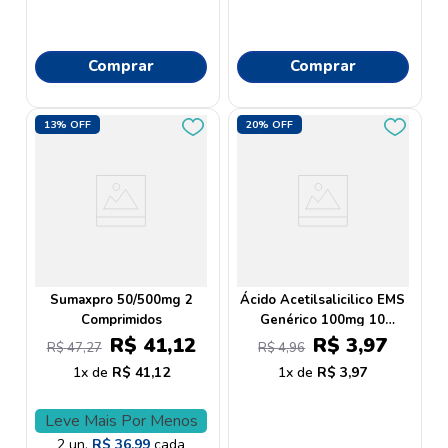
Comprar
Comprar
13%
OFF
20%
OFF
Sumaxpro 50/500mg 2
Ácido Acetilsalicilico EMS
Comprimidos
Genérico 100mg 10
Comprimidos
R$
41
,
12
R$
3
,
97
R$
47
,
27
R$
4
,
96
1
R$
41
,
12
1
R$
3
,
97
Leve Mais Por Menos
2
un.
R$
36
,
99
cada