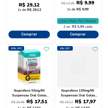
Generico
R$
9
,
99
R$
13
,
25
R$
29
,
12
1
R$
9
,
99
1
R$
29
,
12
Leve Mais Por Menos
2
un.
R$
5
,
99
cada
Comprar
Comprar
10%
OFF
6%
OFF
Ibuprofeno 50mg/Ml
Ibuprofeno 100mg/Ml
Suspensao Oral Gotas
Suspensao Oral Gotas
30ml - Medley Generico
20ml - Medley Genérico
R$
17
,
51
R$
17
,
97
R$
19
,
46
R$
19
,
12