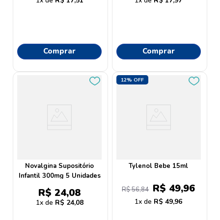
1
R$
17
,
51
1
R$
17
,
97
Comprar
Comprar
12%
OFF
Novalgina Supositório
Tylenol Bebe 15ml
Infantil 300mg 5 Unidades
R$
49
,
96
R$
56
,
84
R$
24
,
08
1
R$
49
,
96
1
R$
24
,
08