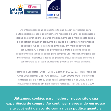
As informações contidas neste site não devem ser usadas para
automedicação e não substituem, em hipótese alguma, as orientações
dadas pelo profissional da área médica. Somente o médico está apto a
diagnosticar qualquer problema de saúde e prescrever o tratamento
adequado. Ao persistirem os sintomas, um médico deverá ser
consultado. Os preços, as promoções, o frete e as condições de
pagamento são válidos apenas para compras via Internet. Imagens são
meramente ilustrativas. Todos os pedidos efetuados estão sujeitos à
confirmação da disponibilidade de produto em nosso estoque.
Farmácias São Rafael Ltda - CNPJ 01.659.445/0002-21 – Rua Francisco
Alves 203e Bairro: Lider Chapecó/SC - CEP: 89805-096 - Horário de
entregas da loja virtual: Segunda á Sábado das 8h às 20:30h. Não
realizamos entregas em Domingos e Feriados. - Tel (49) 3331-1100
Autorização de Funcionamento da Empresa (AFE) nº 0.52644-5 -
Alvará Sanitário: 28742 val. 04/2024 - Farmacêutico Responsável:
Rogerson Zanandréa– CRF/SC 5864.
Utilizamos cookies para melhorar nosso site e sua
experiência de compra. Ao continuar navegando em nosso
© 2023–2025 Farmácia São Rafael. Todos os direitos reservados.
site você está de acordo com a nossa política quanto a