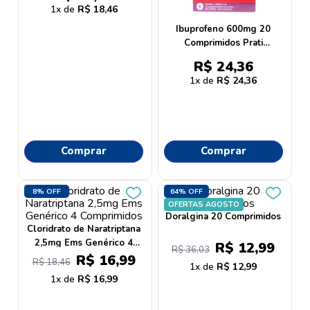
1
R$
18
,
46
Ibuprofeno 600mg 20
Comprimidos Prati
Donaduzzi Genérico
R$
24
,
36
1
R$
24
,
36
Comprar
Comprar
8%
OFF
64%
OFF
OFERTAS AGOSTO
Doralgina 20 Comprimidos
Cloridrato de Naratriptana
2,5mg Ems Genérico 4
R$
12
,
99
R$
36
,
03
Comprimidos
R$
16
,
99
R$
18
,
46
1
R$
12
,
99
1
R$
16
,
99