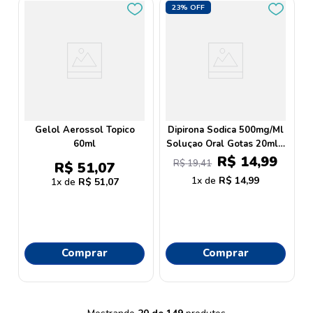
23%
OFF
Gelol Aerossol Topico
Dipirona Sodica 500mg/Ml
60ml
Soluçao Oral Gotas 20ml -
Medley Generico
R$
14
,
99
R$
19
,
41
R$
51
,
07
1
R$
14
,
99
1
R$
51
,
07
Comprar
Comprar