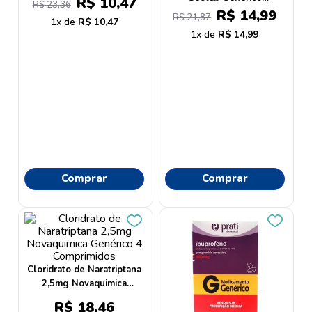
R$
10
,
47
9
º
lenço umedecido
R$
23
,
36
Suspensão Oral Gotas
R$
14
,
99
R$
21
,
87
1
R$
10
,
47
20ml
10
º
oleo
1
R$
14
,
99
Comprar
Comprar
Cloridrato de Naratriptana
2,5mg Novaquimica
Genérico 4 Comprimidos
R$
18
,
46