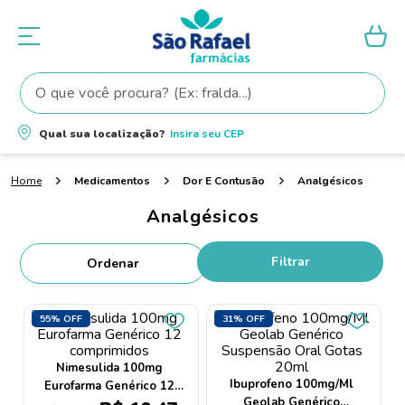
O que você procura? (Ex: fralda...)
Termos mais buscados
Qual sua localização?
Insira seu
CEP
1
º
fralda
Medicamentos
Dor E Contusão
Analgésicos
2
º
shampoo
Analgésicos
3
º
teste gravidez
4
º
fralda pampers
Filtrar
5
º
tintura cabelo
6
º
elseve
55%
OFF
31%
OFF
7
º
dove
Nimesulida 100mg
8
º
proge
Ibuprofeno 100mg/Ml
Eurofarma Genérico 12
Geolab Genérico
comprimidos