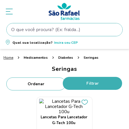
O que você procura? (Ex: fralda...)
Termos mais buscados
Qual sua localização?
Insira seu
CEP
1
º
fralda
Medicamentos
Diabetes
Seringas
2
º
shampoo
Seringas
3
º
teste gravidez
4
º
fralda pampers
Filtrar
5
º
tintura cabelo
6
º
elseve
7
º
proge
Lancetas Para Lancetador
8
º
dove
G-Tech 100u