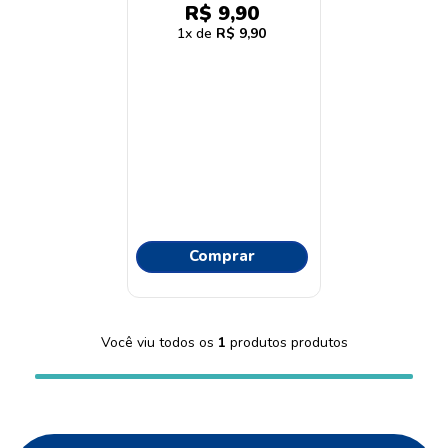
9
º
lenço umedecido
R$
9
,
90
1
R$
9
,
90
10
º
oleo
Comprar
Você viu todos os
1
produtos