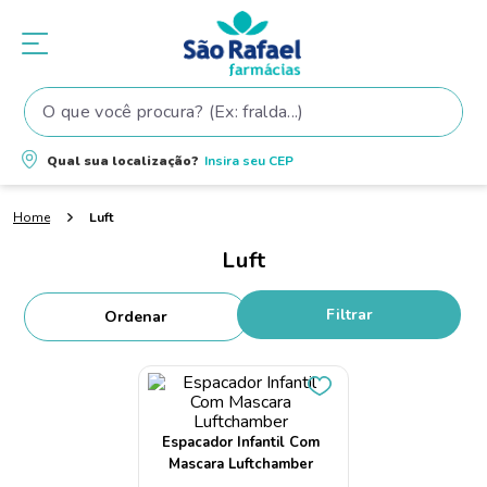
O que você procura? (Ex: fralda...)
Termos mais buscados
Qual sua localização?
Insira seu
CEP
1
º
fralda
Luft
2
º
shampoo
Luft
3
º
fralda pampers
4
º
elseve
Filtrar
5
º
tintura cabelo
6
º
teste gravidez
7
º
oleo
Espacador Infantil Com
8
º
dove
Mascara Luftchamber