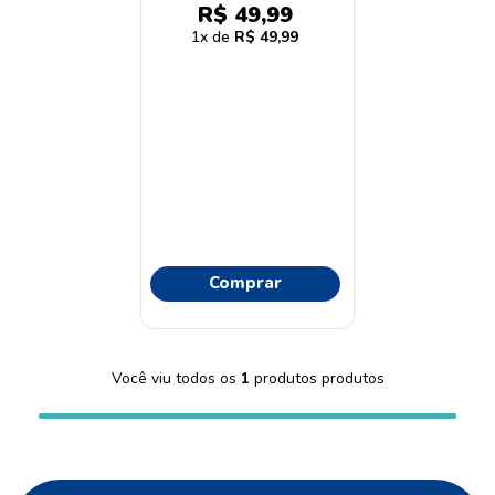
9
º
proge
R$
49
,
99
1
R$
49
,
99
10
º
protetor solar
Comprar
Você viu todos os
1
produtos