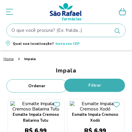
O que você procura? (Ex: fralda...)
Termos mais buscados
Qual sua localização?
Insira seu
CEP
1
º
fralda
Impala
2
º
shampoo
Impala
3
º
fralda pampers
4
º
elseve
Filtrar
5
º
teste gravidez
6
º
tintura cabelo
7
º
oleo
Esmalte Impala Cremoso
Esmalte Impala Cremoso
Bailarina Tutu
Xodó
8
º
dove
R$
6
,
99
R$
6
,
99