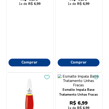
9
º
proge
1
R$
6
,
99
1
R$
6
,
99
10
º
protetor solar
Comprar
Comprar
Esmalte Impala Base
Tratamento Unhas Fracas
R$
6
,
99
1
R$
6
,
99