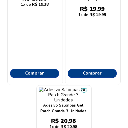
9
º
lenço umedecido
1
R$
19
,
38
Bebês 0 a 2 Anos com 2
R$
19
,
99
Unidades
10
º
oleo
1
R$
19
,
99
Comprar
Comprar
Adesivo Salonpas Gel
Patch Grande 3 Unidades
R$
20
,
98
1
R$
20
,
98