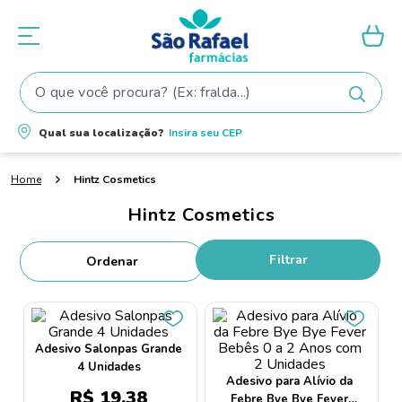
O que você procura? (Ex: fralda...)
Termos mais buscados
Qual sua localização?
Insira seu
CEP
1
º
fralda
Hintz Cosmetics
2
º
shampoo
Hintz Cosmetics
3
º
teste gravidez
4
º
fralda pampers
Filtrar
5
º
tintura cabelo
6
º
elseve
7
º
dove
Adesivo Salonpas Grande
4 Unidades
8
º
proge
Adesivo para Alívio da
R$
19
,
38
Febre Bye Bye Fever