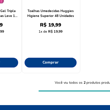
dove
10
º
Gel Tripla
Toalhas Umedecidas Huggies
as Leve 16
Higiene Superior 48 Unidades
nd
9
R$
19
,
99
,
99
1
R$
19
,
99
r
Comprar
Você viu todos os
2
produtos