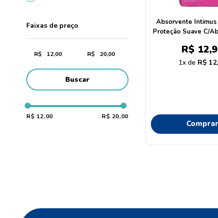
Absorvente Intimus 
Faixas de preço
Proteção Suave C/Ab
Pague14 u
R$
12
,
9
R$
R$
1
R$
12
Buscar
R$ 12,00
R$ 20,00
Compra