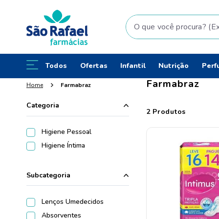
O que você procura? (Ex: fral
Todos
Ofertas
Infantil
Nutrição
Perf
Farmabraz
Farmabraz
Categoria
2
Produtos
Higiene Pessoal
Higiene Íntima
Subcategoria
Lenços Umedecidos
Absorventes