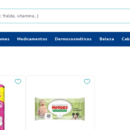
da, vitamina...)
Termos mais b
umes
Medicamentos
Dermocosméticos
Beleza
Cab
fralda
1
º
shampoo
2
º
teste gravidez
3
º
lenço umedec
4
º
tintura cabelo
5
º
elseve
6
º
fralda pamper
7
º
proge
8
º
esmalte
9
º