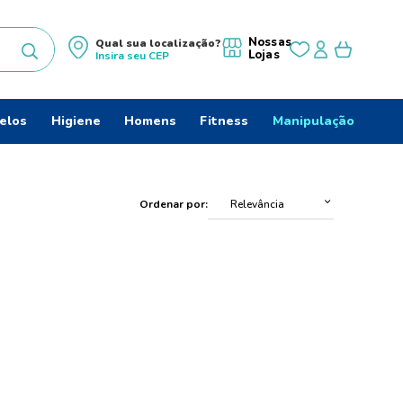
Nossas
Qual sua localização?
Lojas
Insira seu
CEP
uscados
elos
Higiene
Homens
Fitness
Manipulação
Ordenar por
Relevância
ido
s