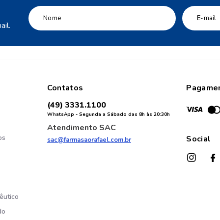
il.
Contatos
Pagame
(49) 3331.1100
WhatsApp - Segunda a Sábado das 8h às 20:30h
Atendimento SAC
os
Social
sac@farmasaorafael.com.br
êutico
do