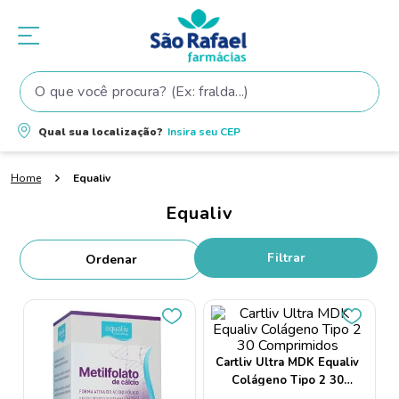
O que você procura? (Ex: fralda...)
Termos mais buscados
Qual sua localização?
Insira seu
CEP
1
º
fralda
Equaliv
2
º
shampoo
Equaliv
3
º
fralda pampers
4
º
elseve
Filtrar
5
º
tintura cabelo
6
º
teste gravidez
7
º
oleo
Cartliv Ultra MDK Equaliv
8
º
dove
Colágeno Tipo 2 30
Comprimidos