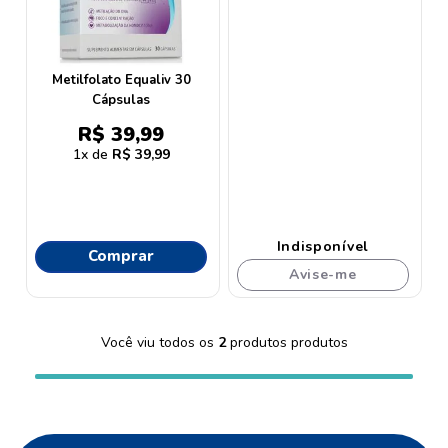
9
º
proge
10
º
protetor solar
Metilfolato Equaliv 30
Cápsulas
R$
39
,
99
1
R$
39
,
99
Indisponível
Comprar
Avise-me
Você viu todos os
2
produtos