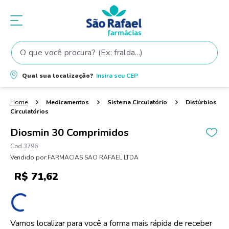
O que você procura? (Ex: fralda...)
Termos mais buscados
Qual sua localização?
Insira seu
CEP
1
º
fralda
2
º
shampoo
Medicamentos
Sistema Circulatório
Distúrbios
Circulatórios
3
º
teste gravidez
Diosmin 30 Comprimidos
4
º
fralda pampers
3796
5
º
tintura cabelo
Vendido por:
FARMACIAS SAO RAFAEL LTDA
6
º
elseve
R$
71
,
62
7
º
dove
8
º
proge
Vamos localizar para você a forma mais rápida de receber
9
º
lenço umedecido