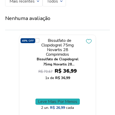
Mais recentes
Todos
Nenhuma avaliação
48%
OFF
Bissulfato de Clopidogrel
75mg Novartis 28
Comprimidos
R$
36
,
99
R$
70
,
67
1
R$
36
,
99
Leve Mais Por Menos
2
un.
R$
26
,
99
cada