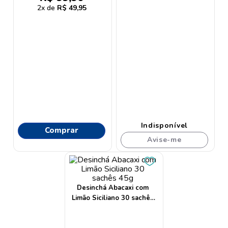
9
º
proge
2
R$
49
,
95
10
º
protetor solar
Indisponível
Comprar
Avise-me
Desinchá Abacaxi com
Limão Siciliano 30 sachês
45g