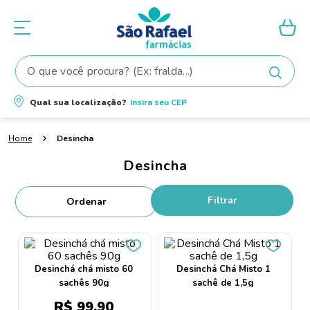
O que você procura? (Ex: fralda...)
Termos mais buscados
Qual sua localização?
Insira seu
CEP
1
º
fralda
Desincha
2
º
shampoo
Desincha
3
º
fralda pampers
4
º
elseve
Filtrar
5
º
tintura cabelo
6
º
teste gravidez
7
º
oleo
Desinchá chá misto 60
Desinchá Chá Misto 1
sachês 90g
sachê de 1,5g
8
º
dove
R$
99
,
90