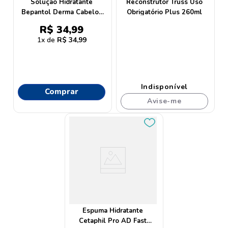
Solução Hidratante
Reconstrutor Truss Uso
Bepantol Derma Cabelos
Obrigatório Plus 260ml
50ml
R$
34
,
99
1
R$
34
,
99
Indisponível
Comprar
Avise-me
Espuma Hidratante
Cetaphil Pro AD Fast