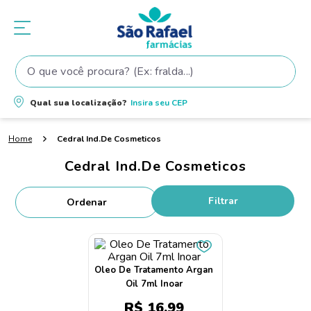
O que você procura? (Ex: fralda...)
Termos mais buscados
Qual sua localização?
Insira seu
CEP
1
º
fralda
Cedral Ind.De Cosmeticos
2
º
shampoo
Cedral Ind.De Cosmeticos
3
º
fralda pampers
4
º
teste gravidez
Filtrar
5
º
oleo
6
º
tintura cabelo
7
º
dove
Oleo De Tratamento Argan
Oil 7ml Inoar
8
º
elseve
R$
16
,
99