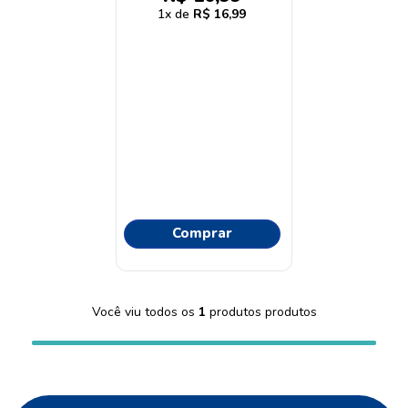
9
º
proge
1
R$
16
,
99
10
º
protetor solar
Comprar
Você viu todos os
1
produtos