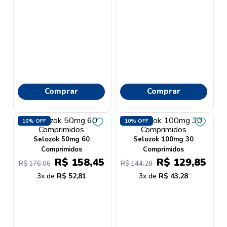
Comprar
Comprar
10%
OFF
10%
OFF
Selozok 50mg 60
Selozok 100mg 30
Comprimidos
Comprimidos
R$
158
,
45
R$
129
,
85
R$
176
,
06
R$
144
,
28
3
R$
52
,
81
3
R$
43
,
28