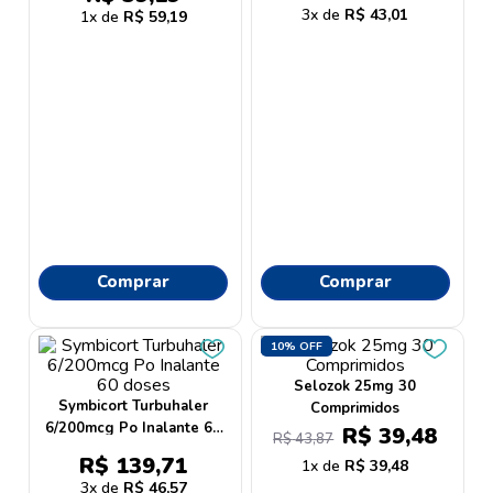
9
º
esmalte
3
R$
43
,
01
1
R$
59
,
19
10
º
dove
Comprar
Comprar
10%
OFF
Selozok 25mg 30
Symbicort Turbuhaler
Comprimidos
6/200mcg Po Inalante 60
R$
39
,
48
R$
43
,
87
doses
R$
139
,
71
1
R$
39
,
48
3
R$
46
,
57