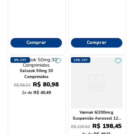
Comprar
Comprar
8%
OFF
10%
OFF
Selozok 50mg 30
Comprimidos
R$
80
,
98
R$
88
,
02
2
R$
40
,
49
Vannair 6/200mcg
Suspensão Aerossol 120
Doses
R$
198
,
45
R$
220
,
50