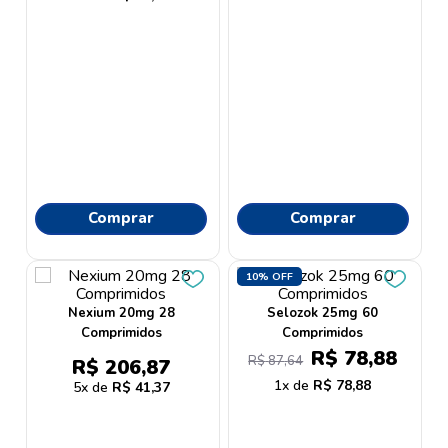
Comprar
Comprar
10%
OFF
Nexium 20mg 28
Selozok 25mg 60
Comprimidos
Comprimidos
R$
78
,
88
R$
87
,
64
R$
206
,
87
1
R$
78
,
88
5
R$
41
,
37