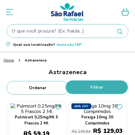
O que você procura? (Ex: fralda...)
Termos mais buscados
Qual sua localização?
Insira seu
CEP
1
º
fralda
Astrazeneca
2
º
shampoo
Astrazeneca
3
º
teste gravidez
4
º
lenço umedecido
Filtrar
5
º
tintura cabelo
6
º
elseve
46%
OFF
7
º
fralda pampers
Pulmicort 0,25mg/Ml 5
Forxiga 10mg 30
Frascos 2 Ml
Comprimidos
8
º
proge
R$
129
,
03
R$
238
,
94
R$
59
,
19