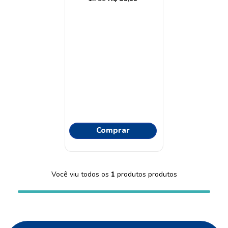
9
º
proge
10
º
protetor solar
Comprar
Você viu todos os
1
produtos