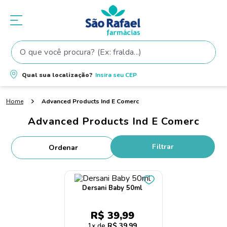
O que você procura? (Ex: fralda...)
Termos mais buscados
Qual sua localização?
Insira seu
CEP
1
º
fralda
Advanced Products Ind E Comerc
2
º
shampoo
Advanced Products Ind E Comerc
3
º
fralda pampers
4
º
teste gravidez
Filtrar
5
º
oleo
6
º
tintura cabelo
Dersani Baby 50ml
7
º
dove
8
º
elseve
R$
39
,
99
1
R$
39
,
99