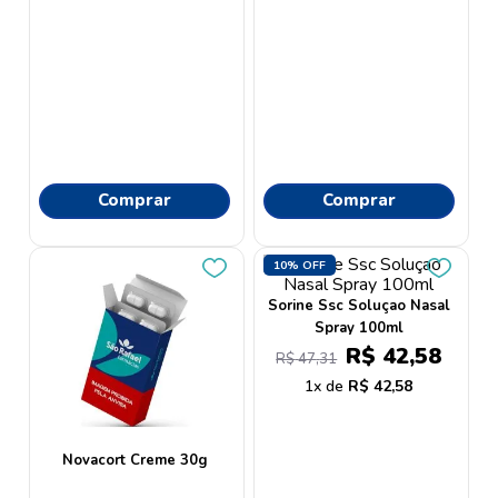
Comprar
Comprar
10%
OFF
Sorine Ssc Soluçao Nasal
Spray 100ml
R$
42
,
58
R$
47
,
31
1
R$
42
,
58
Novacort Creme 30g