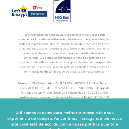
As informações contidas neste site não devem ser usadas para
automedicação e não substituem, em hipótese alguma, as orientações
dadas pelo profissional da área médica. Somente o médico está apto a
diagnosticar qualquer problema de saúde e prescrever o tratamento
adequado. Ao persistirem os sintomas, um médico deverá ser
consultado. Os preços, as promoções, o frete e as condições de
pagamento são válidos apenas para compras via Internet. Imagens são
meramente ilustrativas. Todos os pedidos efetuados estão sujeitos à
confirmação da disponibilidade de produto em nosso estoque.
Farmácias São Rafael Ltda - CNPJ 01.659.445/0002-21 – Rua Francisco
Alves 203e Bairro: Lider Chapecó/SC - CEP: 89805-096 - Horário de
entregas da loja virtual: Segunda á Sábado das 8h às 20:30h. Não
realizamos entregas em Domingos e Feriados. - Tel (49) 3331-1100
Autorização de Funcionamento da Empresa (AFE) nº 0.52644-5 -
Alvará Sanitário: 28742 val. 04/2024 - Farmacêutico Responsável:
Rogerson Zanandréa– CRF/SC 5864.
Utilizamos cookies para melhorar nosso site e sua
experiência de compra. Ao continuar navegando em nosso
© 2023–2025 Farmácia São Rafael. Todos os direitos reservados.
site você está de acordo com a nossa política quanto a