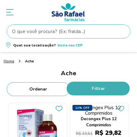
O que você procura? (Ex: fralda...)
Termos mais buscados
Qual sua localização?
Insira seu
CEP
1
º
fralda
Ache
2
º
shampoo
Ache
3
º
fralda pampers
4
º
elseve
Filtrar
5
º
teste gravidez
6
º
tintura cabelo
11%
OFF
7
º
oleo
Decongex Plus 12
Comprimidos
8
º
dove
R$
29
,
82
R$
33
,
51