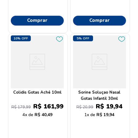
Comprar
Comprar
10%
OFF
5%
OFF
Colidis Gotas Aché 10ml
Sorine Soluçao Nasal
Gotas Infantil 30ml
R$
161
,
99
R$
19
,
94
R$
179
,
99
R$
20
,
99
4
R$
40
,
49
1
R$
19
,
94