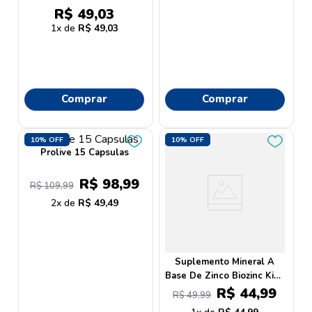
R$
49
,
03
1
R$
49
,
03
Comprar
Comprar
10%
OFF
10%
OFF
Prolive 15 Capsulas
R$
98
,
99
R$
109
,
99
2
R$
49
,
49
Suplemento Mineral A
Base De Zinco Biozinc Kids
75ml
R$
44
,
99
R$
49
,
99