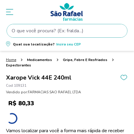
O que você procura? (Ex: fralda...)
Termos mais buscados
Qual sua localização?
Insira seu
CEP
1
º
fralda
2
º
shampoo
Medicamentos
Gripe, Febre E Resfriados
Expectorantes
3
º
fralda pampers
Xarope Vick 44E 240ml
4
º
elseve
109131
5
º
tintura cabelo
Vendido por:
FARMACIAS SAO RAFAEL LTDA
6
º
teste gravidez
R$
80
,
33
7
º
oleo
8
º
dove
Vamos localizar para você a forma mais rápida de receber
9
º
proge