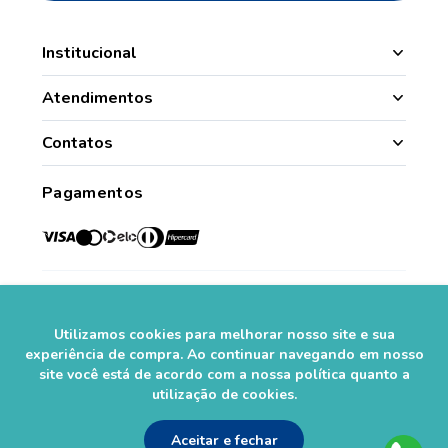
Institucional
Manipulação
Atendimentos
Quem Somos
Nossas Lojas
Contatos
Segurança
Minha Conta
(49) 3331.1100
Convênios
Pagamentos
Histórico de Pedidos
Para todo o Brasil (whatsapp)
Credenciadas
sac@farmasaorafaelcom.br
Lista de Desejos
Crediário Web
Trabalhe Conosco
Das 08h às 17h45
Formas de Pagamento
Fale Conosco
de segunda a sexta-feira.*
Social
Política de Troca e Devolução
*Exceto feriados
Fale com o Farmacêutico
Utilizamos cookies para melhorar nosso site e sua
Seja um Franqueado
experiência de compra. Ao continuar navegando em nosso
site você está de acordo com a nossa política quanto a
Perguntas Frequentes
Segurança
utilização de cookies.
Aceitar e fechar