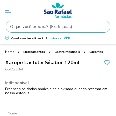
O que você procura? (Ex: fralda...)
Termos mais buscados
Qual sua localização?
Insira seu
CEP
1
º
fralda
2
º
shampoo
Medicamentos
Gastrointestinais
Laxantes
3
º
fralda pampers
Xarope Lactuliv S/sabor 120ml
4
º
elseve
123654
5
º
teste gravidez
6
º
tintura cabelo
7
º
oleo
8
º
dove
9
º
proge