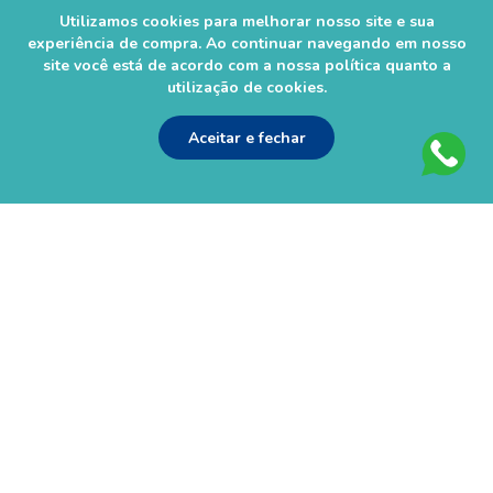
Utilizamos cookies para melhorar nosso site e sua
experiência de compra. Ao continuar navegando em nosso
site você está de acordo com a nossa política quanto a
utilização de cookies.
As informações contidas neste site não devem ser usadas para
automedicação e não substituem, em hipótese alguma, as orientações
Aceitar e fechar
dadas pelo profissional da área médica. Somente o médico está apto a
diagnosticar qualquer problema de saúde e prescrever o tratamento
adequado. Ao persistirem os sintomas, um médico deverá ser
consultado. Os preços, as promoções, o frete e as condições de
pagamento são válidos apenas para compras via Internet. Imagens são
meramente ilustrativas. Todos os pedidos efetuados estão sujeitos à
confirmação da disponibilidade de produto em nosso estoque.
Farmácias São Rafael Ltda - CNPJ 01.659.445/0002-21 – Rua Francisco
Alves 203e Bairro: Lider Chapecó/SC - CEP: 89805-096 - Horário de
entregas da loja virtual: Segunda á Sábado das 8h às 20:30h. Não
realizamos entregas em Domingos e Feriados. - Tel (49) 3331-1100
Autorização de Funcionamento da Empresa (AFE) nº 0.52644-5 -
Alvará Sanitário: 28742 val. 04/2024 - Farmacêutico Responsável:
Rogerson Zanandréa– CRF/SC 5864.
© 2023–2025 Farmácia São Rafael. Todos os direitos reservados.