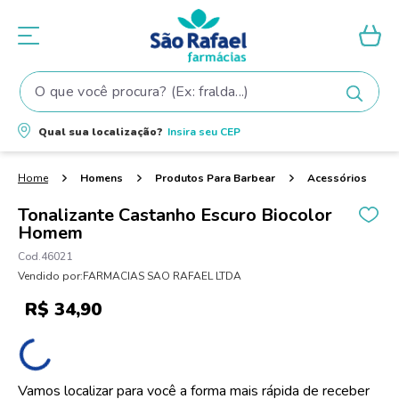
O que você procura? (Ex: fralda...)
Termos mais buscados
Qual sua localização?
Insira seu
CEP
1
º
fralda
2
º
shampoo
Homens
Produtos Para Barbear
Acessórios
3
º
teste gravidez
Tonalizante Castanho Escuro Biocolor
Homem
4
º
lenço umedecido
46021
5
º
tintura cabelo
Vendido por:
FARMACIAS SAO RAFAEL LTDA
6
º
elseve
R$
34
,
90
7
º
proge
8
º
dove
9
º
esmalte
Vamos localizar para você a forma mais rápida de receber