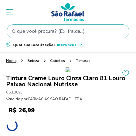
O que você procura? (Ex: fralda...)
Termos mais buscados
Qual sua localização?
Insira seu
CEP
1
º
fralda
2
º
shampoo
Beleza
Cabelos
Tinturas
3
º
teste gravidez
Tintura Creme Louro Cinza Claro 81 Louro
4
º
fralda pampers
Paixao Nacional Nutrisse
5
º
tintura cabelo
3895
Vendido por:
FARMACIAS SAO RAFAEL LTDA
6
º
elseve
R$
26
,
99
7
º
dove
8
º
proge
9
º
lenço umedecido