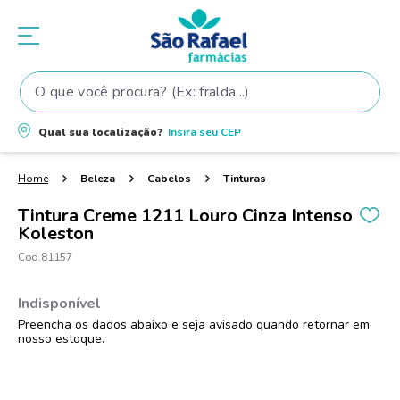
O que você procura? (Ex: fralda...)
Termos mais buscados
Qual sua localização?
Insira seu
CEP
1
º
fralda
2
º
shampoo
Beleza
Cabelos
Tinturas
3
º
fralda pampers
Tintura Creme 1211 Louro Cinza Intenso
Koleston
4
º
elseve
81157
5
º
teste gravidez
6
º
tintura cabelo
7
º
oleo
8
º
dove
9
º
proge