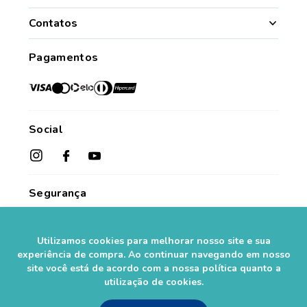
Quem Somos
Nossas Lojas
Contatos
Segurança
Minha Conta
(49) 3331.1100
Convênios
Pagamentos
Histórico de Pedidos
Para todo o Brasil (whatsapp)
Credenciadas
sac@farmasaorafaelcom.br
Lista de Desejos
Crediário Web
Trabalhe Conosco
Das 08h às 17h45
Formas de Pagamento
Fale Conosco
de segunda a sexta-feira.*
Social
Política de Troca e Devolução
*Exceto feriados
Fale com o Farmacêutico
Seja um Franqueado
Perguntas Frequentes
Segurança
Utilizamos cookies para melhorar nosso site e sua
experiência de compra. Ao continuar navegando em nosso
site você está de acordo com a nossa política quanto a
utilização de cookies.
As informações contidas neste site não devem ser usadas para