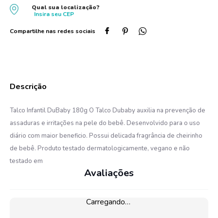
Qual sua localização?
10
º
protetor solar
Insira seu
CEP
Talco Infantil DuBaby 180g O Talco Dubaby auxilia na prevenção de
assaduras e irritações na pele do bebê. Desenvolvido para o uso
diário com maior beneficio. Possui delicada fragrância de cheirinho
de bebê. Produto testado dermatologicamente, vegano e não
testado em
Avaliações
Carregando…