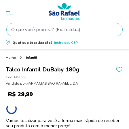
O que você procura? (Ex: fralda...)
Termos mais buscados
Qual sua localização?
Insira seu
CEP
1
º
fralda
2
º
shampoo
Infantil
3
º
fralda pampers
Talco Infantil DuBaby 180g
4
º
elseve
145899
Vendido por:
FARMACIAS SAO RAFAEL LTDA
5
º
teste gravidez
R$
29
,
99
6
º
tintura cabelo
7
º
oleo
8
º
dove
Vamos localizar para você a forma mais rápida de receber
seu produto com o menor preço!
9
º
proge