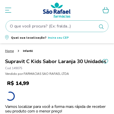
O que você procura? (Ex: fralda...)
Termos mais buscados
Qual sua localização?
Insira seu
CEP
1
º
fralda
2
º
shampoo
Infantil
3
º
fralda pampers
Supravit C Kids Sabor Laranja 30 Unidades
4
º
elseve
149075
Vendido por:
FARMACIAS SAO RAFAEL LTDA
5
º
tintura cabelo
R$
14
,
99
6
º
teste gravidez
7
º
oleo
8
º
dove
Vamos localizar para você a forma mais rápida de receber
seu produto com o menor preço!
9
º
proge