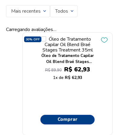
Mais recentes
Todos
Carregando avaliações…
30%
OFF
Óleo de Tratamento Capilar
Oil Blend Braé Stages
Treatment 35ml
R$
62
,
93
R$
89
,
90
1
R$
62
,
93
Comprar