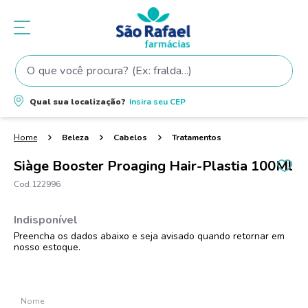
O que você procura? (Ex: fralda...)
Termos mais buscados
Qual sua localização?
Insira seu
CEP
1
º
fralda
2
º
shampoo
Beleza
Cabelos
Tratamentos
3
º
fralda pampers
Siàge Booster Proaging Hair-Plastia 100Ml
4
º
elseve
122996
5
º
teste gravidez
6
º
tintura cabelo
7
º
oleo
8
º
dove
9
º
proge