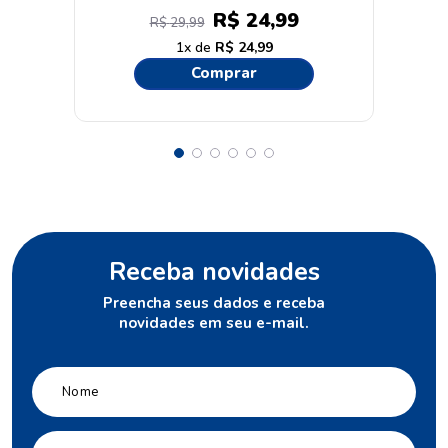
Cachos Ativos + Biotina
R$
24
,
99
R$
29
,
99
1
R$
24
,
99
Comprar
Receba novidades
Preencha seus dados e receba
novidades em seu e-mail.