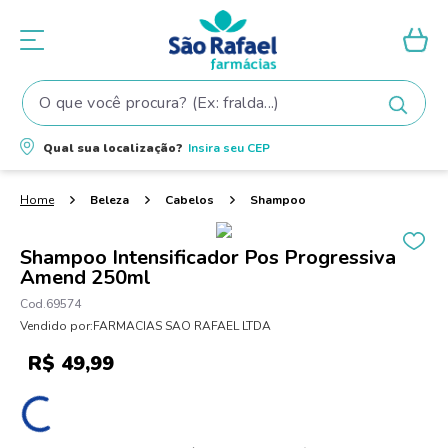
O que você procura? (Ex: fralda...)
Termos mais buscados
Qual sua localização?
Insira seu
CEP
1
º
fralda
2
º
shampoo
Beleza
Cabelos
Shampoo
3
º
teste gravidez
Shampoo Intensificador Pos Progressiva
4
º
lenço umedecido
Amend 250ml
5
º
tintura cabelo
69574
Vendido por:
FARMACIAS SAO RAFAEL LTDA
6
º
elseve
R$
49
,
99
7
º
fralda pampers
8
º
proge
9
º
esmalte