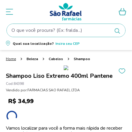
O que você procura? (Ex: fralda...)
Termos mais buscados
Qual sua localização?
Insira seu
CEP
1
º
fralda
2
º
shampoo
Beleza
Cabelos
Shampoo
3
º
teste gravidez
Shampoo Liso Extremo 400ml Pantene
4
º
lenço umedecido
84398
5
º
tintura cabelo
Vendido por:
FARMACIAS SAO RAFAEL LTDA
6
º
elseve
R$
34
,
99
7
º
fralda pampers
8
º
proge
Vamos localizar para você a forma mais rápida de receber
9
º
esmalte