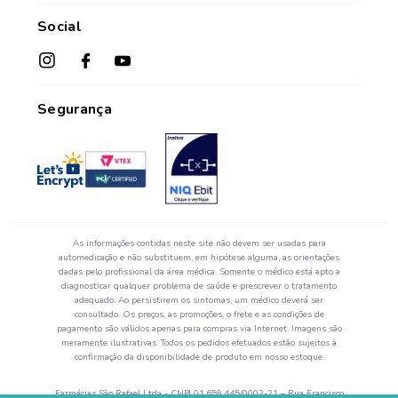
Das 08h às 17h45
Formas de Pagamento
Fale Conosco
de segunda a sexta-feira.*
Social
Política de Troca e Devolução
*Exceto feriados
Fale com o Farmacêutico
Seja um Franqueado
Perguntas Frequentes
Segurança
As informações contidas neste site não devem ser usadas para
automedicação e não substituem, em hipótese alguma, as orientações
dadas pelo profissional da área médica. Somente o médico está apto a
diagnosticar qualquer problema de saúde e prescrever o tratamento
adequado. Ao persistirem os sintomas, um médico deverá ser
consultado. Os preços, as promoções, o frete e as condições de
pagamento são válidos apenas para compras via Internet. Imagens são
meramente ilustrativas. Todos os pedidos efetuados estão sujeitos à
confirmação da disponibilidade de produto em nosso estoque.
Farmácias São Rafael Ltda - CNPJ 01.659.445/0002-21 – Rua Francisco