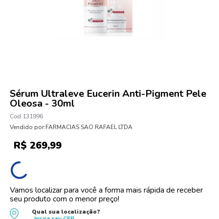
10
º
oleo
Sérum Ultraleve Eucerin Anti-Pigment Pele
Oleosa - 30ml
131996
Vendido por:
FARMACIAS SAO RAFAEL LTDA
R$
269
,
99
Vamos localizar para você a forma mais rápida de receber
seu produto com o menor preço!
Qual sua localização?
Insira seu
CEP