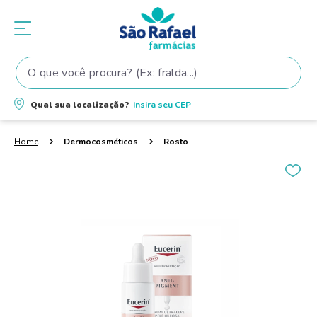
O que você procura? (Ex: fralda...)
Termos mais buscados
Qual sua localização?
Insira seu
CEP
1
º
fralda
2
º
shampoo
Dermocosméticos
Rosto
3
º
teste gravidez
4
º
fralda pampers
5
º
tintura cabelo
6
º
elseve
7
º
proge
8
º
dove
9
º
lenço umedecido