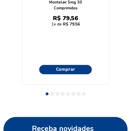
Montelair 5mg 30
Comprimidos
R$
79
,
56
1
R$
79
,
56
Comprar
Receba novidades