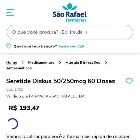
O que você procura? (Ex: fralda...)
Termos mais buscados
Qual sua localização?
Insira seu
CEP
1
º
fralda
2
º
shampoo
Medicamentos
Alergia E Infecções
Antiasmáticos
3
º
fralda pampers
Seretide Diskus 50/250mcg 60 Doses
4
º
elseve
1492
5
º
teste gravidez
Vendido por:
FARMACIAS SAO RAFAEL LTDA
6
º
tintura cabelo
R$
193
,
47
7
º
oleo
8
º
dove
Vamos localizar para você a forma mais rápida de receber
9
º
proge