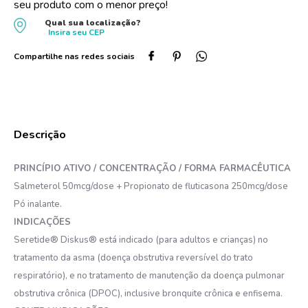
seu produto com o menor preço!
10
º
protetor solar
Qual sua localização?
Insira seu
CEP
PRINCÍPIO ATIVO / CONCENTRAÇÃO / FORMA FARMACÊUTICA
Salmeterol 50mcg/dose + Propionato de fluticasona 250mcg/dose
Pó inalante.
INDICAÇÕES
Seretide® Diskus® está indicado (para adultos e crianças) no
tratamento da asma (doença obstrutiva reversível do trato
respiratório), e no tratamento de manutenção da doença pulmonar
obstrutiva crônica (DPOC), inclusive bronquite crônica e enfisema.