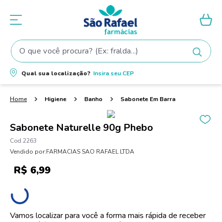
O que você procura? (Ex: fralda...)
Termos mais buscados
Qual sua localização?
Insira seu
CEP
1
º
fralda
2
º
shampoo
Higiene
Banho
Sabonete Em Barra
3
º
teste gravidez
Sabonete Naturelle 90g Phebo
4
º
fralda pampers
2263
5
º
tintura cabelo
Vendido por:
FARMACIAS SAO RAFAEL LTDA
6
º
elseve
R$
6
,
99
7
º
proge
8
º
dove
Vamos localizar para você a forma mais rápida de receber
9
º
lenço umedecido