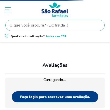
O que você procura? (Ex: fralda...)
Termos mais buscados
Qual sua localização?
Insira seu
CEP
1
º
fralda
2
º
shampoo
3
º
fralda pampers
4
º
elseve
Avaliações
5
º
tintura cabelo
Carregando…
6
º
teste gravidez
7
º
oleo
Faça login para escrever uma avaliação.
8
º
dove
9
º
proge