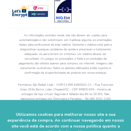
As informações contidas neste site não devem ser usadas para
automedicação e não substituem, em hipótese alguma, as orientações
dadas pelo profissional da área médica. Somente o médico está apto a
diagnosticar qualquer problema de saúde e prescrever o tratamento
adequado. Ao persistirem os sintomas, um médico deverá ser
consultado. Os preços, as promoções, o frete e as condições de
pagamento são válidos apenas para compras via Internet. Imagens são
meramente ilustrativas. Todos os pedidos efetuados estão sujeitos à
confirmação da disponibilidade de produto em nosso estoque.
Farmácias São Rafael Ltda - CNPJ 01.659.445/0002-21 – Rua Francisco
Alves 203e Bairro: Lider Chapecó/SC - CEP: 89805-096 - Horário de
entregas da loja virtual: Segunda á Sábado das 8h às 20:30h. Não
realizamos entregas em Domingos e Feriados. - Tel (49) 3331-1100
Autorização de Funcionamento da Empresa (AFE) nº 0.52644-5 -
Alvará Sanitário: 28742 val. 04/2024 - Farmacêutico Responsável:
Rogerson Zanandréa– CRF/SC 5864.
Utilizamos cookies para melhorar nosso site e sua
experiência de compra. Ao continuar navegando em nosso
© 2023–2025 Farmácia São Rafael. Todos os direitos reservados.
site você está de acordo com a nossa política quanto a