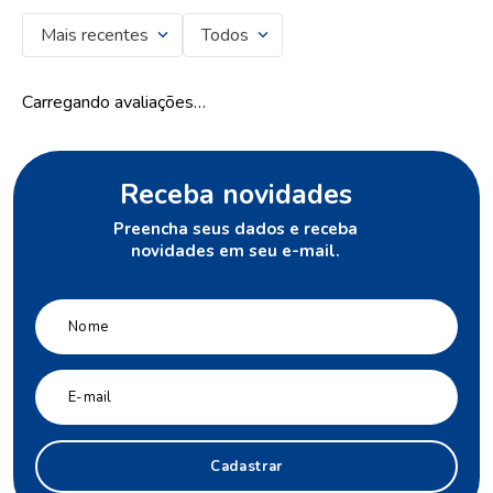
10
º
protetor solar
Mais recentes
Todos
Carregando avaliações…
Receba novidades
Preencha seus dados e receba
novidades em seu e-mail.
Cadastrar