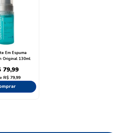
te Em Espuma
n Original 130ml
$
79
,
99
R$
79
,
99
omprar