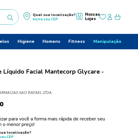
Nossas
Qual sua localização?
Lojas
Insira seu
CEP
uscados
elos
Higiene
Homens
Fitness
Manipulação
 Líquido Facial Mantecorp Glycare -
ARMACIAS SAO RAFAEL LTDA
0
izar para você a forma mais rápida de receber seu
 o menor preço!
do
sua localização?
 seu
CEP