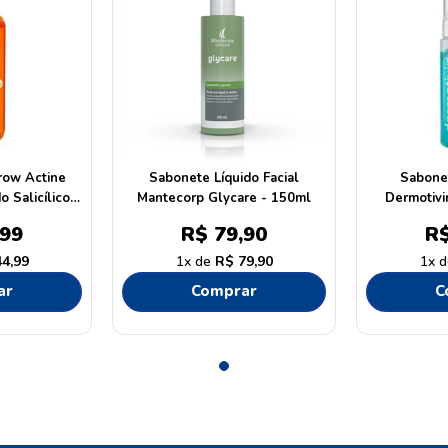
row Actine
Sabonete Líquido Facial
Sabone
o Salicílico
Mantecorp Glycare - 150ml
Dermotivi
99
R$
79
,
90
R
44
,
99
1
R$
79
,
90
1
ar
Comprar
C