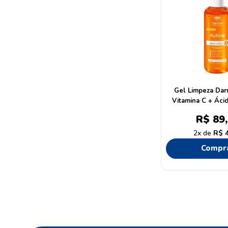
Gel Limpeza Dar
Vitamina C + Ácid
400g
R$
89
,
2
R$
Compr