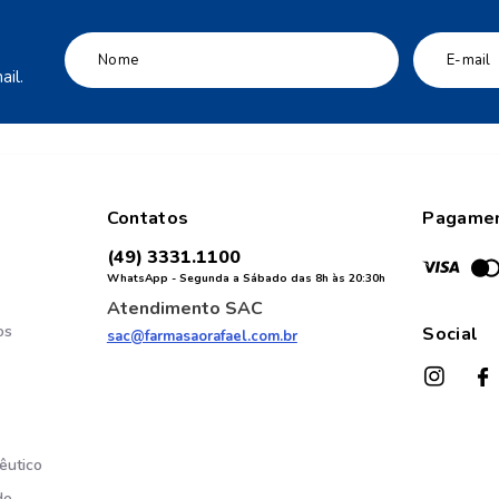
il.
Contatos
Pagame
(49) 3331.1100
WhatsApp - Segunda a Sábado das 8h às 20:30h
Atendimento SAC
os
Social
sac@farmasaorafael.com.br
êutico
do