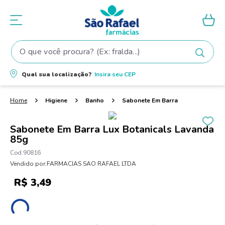
O que você procura? (Ex: fralda...)
Termos mais buscados
Qual sua localização?
Insira seu
CEP
1
º
fralda
2
º
shampoo
Higiene
Banho
Sabonete Em Barra
3
º
fralda pampers
Sabonete Em Barra Lux Botanicals Lavanda
4
º
elseve
85g
5
º
teste gravidez
90816
Vendido por:
FARMACIAS SAO RAFAEL LTDA
6
º
tintura cabelo
R$
3
,
49
7
º
oleo
8
º
dove
9
º
proge