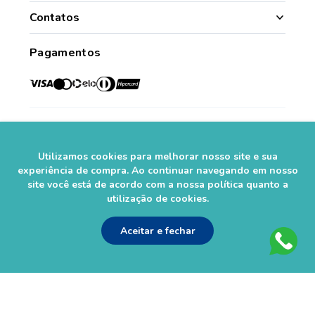
Quem Somos
Nossas Lojas
Contatos
Segurança
Minha Conta
(49) 3331.1100
Convênios
Pagamentos
Histórico de Pedidos
Para todo o Brasil (whatsapp)
Credenciadas
sac@farmasaorafaelcom.br
Lista de Desejos
Crediário Web
Trabalhe Conosco
Das 08h às 17h45
Formas de Pagamento
Fale Conosco
de segunda a sexta-feira.*
Social
Política de Troca e Devolução
*Exceto feriados
Fale com o Farmacêutico
Utilizamos cookies para melhorar nosso site e sua
Seja um Franqueado
experiência de compra. Ao continuar navegando em nosso
site você está de acordo com a nossa política quanto a
Perguntas Frequentes
Segurança
utilização de cookies.
Aceitar e fechar
As informações contidas neste site não devem ser usadas para
automedicação e não substituem, em hipótese alguma, as orientações