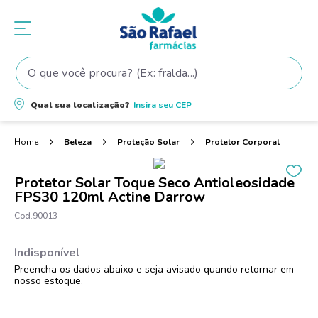
O que você procura? (Ex: fralda...)
Termos mais buscados
Qual sua localização?
Insira seu
CEP
1
º
fralda
2
º
shampoo
Beleza
Proteção Solar
Protetor Corporal
3
º
teste gravidez
Protetor Solar Toque Seco Antioleosidade
4
º
lenço umedecido
FPS30 120ml Actine Darrow
5
º
tintura cabelo
90013
6
º
elseve
7
º
fralda pampers
8
º
proge
9
º
esmalte