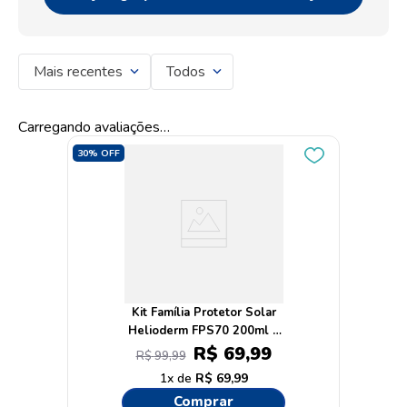
Mais recentes
Todos
Carregando avaliações…
30%
OFF
Kit Família Protetor Solar
Helioderm FPS70 200ml +
Protetor Solar Kids FPS70
R$
69
,
99
R$
99
,
99
120ml
1
R$
69
,
99
Comprar