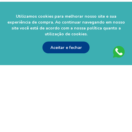
Utilizamos cookies para melhorar nosso site e sua
experiência de compra. Ao continuar navegando em nosso
site você está de acordo com a nossa política quanto a
utilização de cookies.
As informações contidas neste site não devem ser usadas para
automedicação e não substituem, em hipótese alguma, as orientações
Aceitar e fechar
dadas pelo profissional da área médica. Somente o médico está apto a
diagnosticar qualquer problema de saúde e prescrever o tratamento
adequado. Ao persistirem os sintomas, um médico deverá ser
consultado. Os preços, as promoções, o frete e as condições de
pagamento são válidos apenas para compras via Internet. Imagens são
meramente ilustrativas. Todos os pedidos efetuados estão sujeitos à
confirmação da disponibilidade de produto em nosso estoque.
Farmácias São Rafael Ltda - CNPJ 01.659.445/0002-21 – Rua Francisco
Alves 203e Bairro: Lider Chapecó/SC - CEP: 89805-096 - Horário de
entregas da loja virtual: Segunda á Sábado das 8h às 20:30h. Não
realizamos entregas em Domingos e Feriados. - Tel (49) 3331-1100
Autorização de Funcionamento da Empresa (AFE) nº 0.52644-5 -
Alvará Sanitário: 28742 val. 04/2024 - Farmacêutico Responsável:
Rogerson Zanandréa– CRF/SC 5864.
© 2023–2025 Farmácia São Rafael. Todos os direitos reservados.